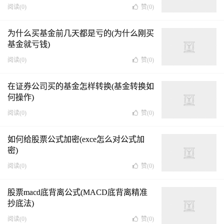
阅读(0)
赞(
0
)
为什么买基金前几天都是亏的(为什么刚买
基金就亏钱)
阅读(0)
赞(
0
)
在证券公司买的基金怎样转换(基金转换如
何操作)
阅读(0)
赞(
0
)
如何给股票公式加密(exce怎么对公式加
密)
阅读(0)
赞(
0
)
股票macd底背离公式(MACD底背离精准
抄底法)
阅读(0)
赞(
0
)