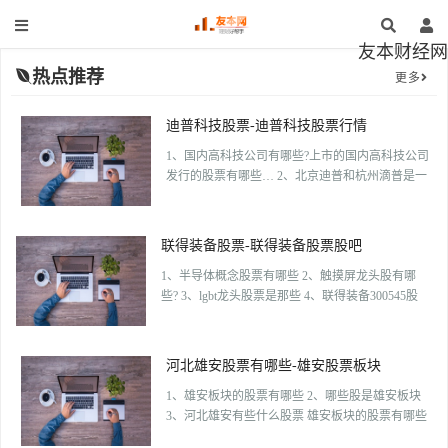
友本财经网
热点推荐
更多
迪普科技股票-迪普科技股票行情
1、国内高科技公司有哪些?上市的国内高科技公司
发行的股票有哪些… 2、北京迪普和杭州滴普是一
个公司吗? 3、国内主流的网关产品有哪些? 国内高
科技公司有哪些?上市的国内高科技公司发行的股
票有哪些… 年数据江苏恒瑞医药 […]
联得装备股票-联得装备股票股吧
1、半导体概念股票有哪些 2、触摸屏龙头股有哪
些? 3、lgbt龙头股票是那些 4、联得装备300545股
吧 半导体概念股票有哪些 北方华创：北方华创科
技集团股份有限公司，证券代码002371，是集半导
体装备、真空装备、新能源锂电装备及精密 […]
河北雄安股票有哪些-雄安股票板块
1、雄安板块的股票有哪些 2、哪些股是雄安板块
3、河北雄安有些什么股票 雄安板块的股票有哪些
森远股份，股票代码300210，也是投资者关注的雄