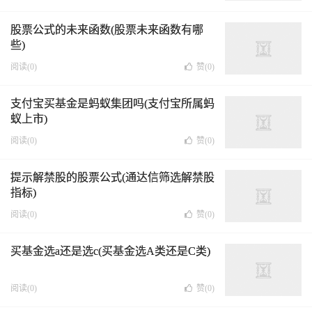
股票公式的未来函数(股票未来函数有哪
些)
阅读(0)
赞(
0
)
支付宝买基金是蚂蚁集团吗(支付宝所属蚂
蚁上市)
阅读(0)
赞(
0
)
提示解禁股的股票公式(通达信筛选解禁股
指标)
阅读(0)
赞(
0
)
买基金选a还是选c(买基金选A类还是C类)
阅读(0)
赞(
0
)