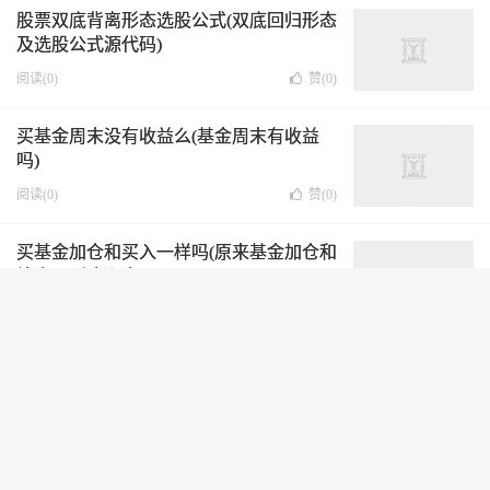
股票双底背离形态选股公式(双底回归形态
及选股公式源代码)
阅读(0)
赞(
0
)
买基金周末没有收益么(基金周末有收益
吗)
阅读(0)
赞(
0
)
买基金加仓和买入一样吗(原来基金加仓和
补仓区别这么大)
阅读(0)
赞(
0
)
基金买太多收益率不好(买了10多只基金)
阅读(0)
赞(
0
)
买那种基金比较稳定(哪类基金收益相对稳