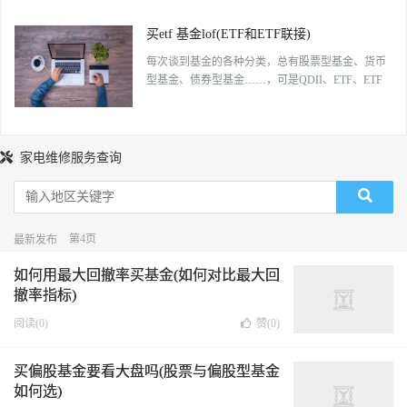
安新区相关股票。 精工钢构，股票代码600496，
在雄安新区的建设中扮演着重要角色。 沧州明珠
买etf 基金lof(ETF和ETF联接)
[…]
每次谈到基金的各种分类，总有股票型基金、货币
型基金、债券型基金……，可是QDII、ETF、ETF
联接、LOF基金是什么基金，如果不懂，记得收藏
学习哟！ 在这里先开个小灶： 1.场外基金和场内
基金： 场内和场外主要界定在“场”，“场”的含义为
[…]
家电维修服务查询
第4页
最新发布
如何用最大回撤率买基金(如何对比最大回
撤率指标)
阅读(0)
赞(
0
)
买偏股基金要看大盘吗(股票与偏股型基金
如何选)