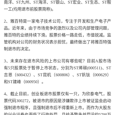
南洋、ST九州、ST海洋、ST银山、ST宏业、ST生态、ST鞍
一工(均用退市前股票简称)。
2、雅百特是一家电子技术公司，专注于开发和生产电子产
品。近年来，由于市场竞争的激烈以及公司内部管理问题，
雅百特的业绩持续下滑。股票价格一路走低，市值锐减。监
管机构对公司的财务状况表示担忧，最终做出了将雅百特强
制退市的决定。
3、未来存在退市风险的上市公司有哪些呢？目前A股市场
有5只股票处于暂停上市状态，分别为ST烯碳(000511)、ST
吉恩（600432）、ST昆机（600806）、ST钒钛（000629）
和ST建峰（000950）。
4、截止目前，创业板退市股票仅有一只，为欣泰电气，股
票代码300272，被退市的原因是涉嫌欺诈上市被证监会启动
强制退市程序，且强制退市后不得重新上市。而作为大股东
的兴业证券也面临了行政处罚，且给予警告并罚没约5700万