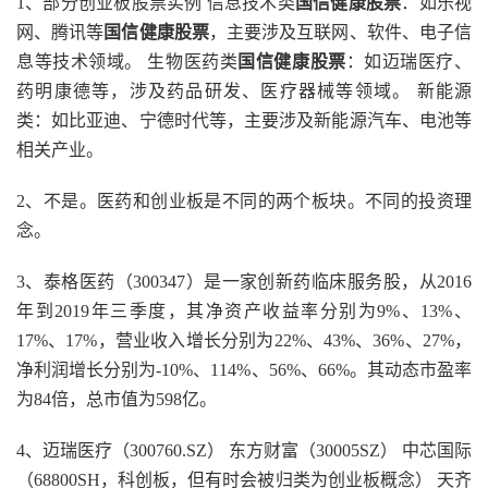
1、部分创业板股票实例 信息技术类
国信健康股票
：如乐视
网、腾讯等
国信健康股票
，主要涉及互联网、软件、电子信
息等技术领域。 生物医药类
国信健康股票
：如迈瑞医疗、
药明康德等，涉及药品研发、医疗器械等领域。 新能源
类：如比亚迪、宁德时代等，主要涉及新能源汽车、电池等
相关产业。
2、不是。医药和创业板是不同的两个板块。不同的投资理
念。
3、泰格医药（300347）是一家创新药临床服务股，从2016
年到2019年三季度，其净资产收益率分别为9%、13%、
17%、17%，营业收入增长分别为22%、43%、36%、27%，
净利润增长分别为-10%、114%、56%、66%。其动态市盈率
为84倍，总市值为598亿。
4、迈瑞医疗（300760.SZ） 东方财富（30005SZ） 中芯国际
（68800SH，科创板，但有时会被归类为创业板概念） 天齐