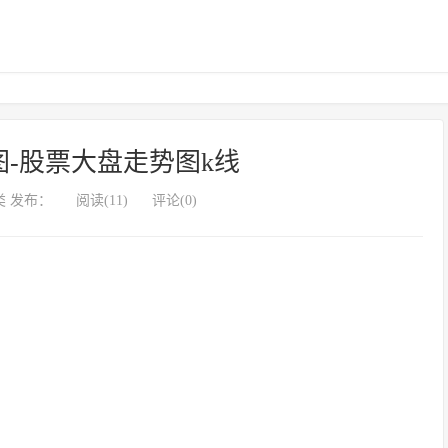
-股票大盘走势图k线
 发布：
阅读(11)
评论(0)