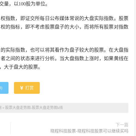
量，以100股为单位。
加权指数，即证交所每日公布媒体常说的大盘实际指数。股票
加权的指标，即不考虑股票盘子的大小，而将所有股票对指数
盘的实际指数，也可以将其看作为盘子较大的股票。在大盘指
两者之间的状态来进行分析。当大盘指数上涨时，如果黄线在
，大于盘大的股票。
0
)
打赏
网
»
股票大盘走势图-股票大盘走势图k线
下一篇
晓程科技股票-晓程科技股票可以继续买吗