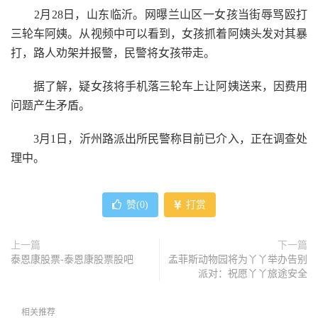
2月28日，山东临沂。网曝兰山区一女孩当街辱骂殴打
三轮车阿姨。从视频中可以看到，女孩抓着阿姨头发对其暴
打，路人劝架并报警，民警将女孩带走。
据了解，疑女孩将手机落三轮车上让阿姨送来，因费用
问题产生矛盾。
3月1日，沂州路派出所民警称目前已介入，正在调查处
理中。
赞(
0
)
打赏
上一篇
下一篇
泰恩康股票-泰恩康股票股吧
孟菲斯动物园将为丫丫举办告别
派对：祝愿丫丫旅途安全
相关推荐