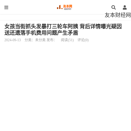
友本财经网
女孩当街抓头发暴打三轮车阿姨 背后详情曝光疑因
送还遗落手机费用问题产生矛盾
2024-09-13
分类：未分类 发布：
阅读(51)
评论(0)