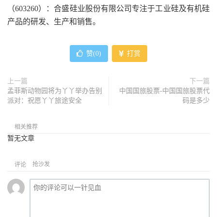
（603260）：合盛硅业股份有限公司专注于工业硅及有机硅
产品的研发、生产和销售。
赞(
0
)
打赏
上一篇
下一篇
孟菲斯动物园将为丫丫举办告别
中国国旅股票-中国国旅股票代
派对：祝愿丫丫旅途安全
码是多少
相关推荐
暂无文章
抢沙发
评论