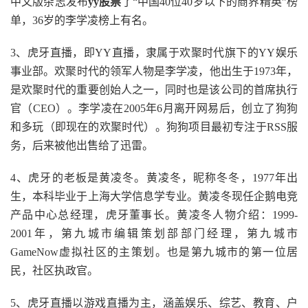
中文版杂志发布
yy股票
了“中国40位40岁以下的商界精英”榜
单，36岁的李学凌榜上有名。
3、虎牙直播，即YY直播，隶属于欢聚时代旗下的YY娱乐
事业部。欢聚时代的领军人物是李学凌，他出生于1973年，
是欢聚时代的重要创始人之一，同时也是该公司的首席执行
官（CEO）。李学凌在2005年6月离开网易后，创立了狗狗
和多玩（即现在的欢聚时代）。狗狗项目最初专注于RSS服
务，后来被他出售给了迅雷。
4、虎牙的老板是黄凌冬。黄凌冬，昵称冬冬，1977年出
生，本科毕业于上海大学信息学专业。黄凌冬现任企鹅电竞
产品中心总经理，虎牙董事长。黄凌冬人物介绍：1999-
2001年，第九城市编辑策划部部门经理，第九城市
GameNow虚拟社区的主策划。也是第九城市的第一位居
民，社区执政官。
5、虎牙直播以游戏直播为主，涵盖娱乐、综艺、教育、户