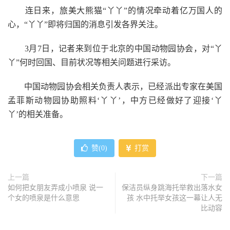
连日来，旅美大熊猫“丫丫”的情况牵动着亿万国人的
心，“丫丫”即将归国的消息引发各界关注。
3月7日，记者来到位于北京的中国动物园协会，对“丫
丫”何时回国、目前状况等相关问题进行采访。
中国动物园协会相关负责人表示，已经派出专家在美国
孟菲斯动物园协助照料‘丫丫’，中方已经做好了迎接‘丫
丫’的相关准备。
赞(
0
)
打赏
上一篇
下一篇
如何把女朋友弄成小喷泉 说一
保洁员纵身跳海托举救出落水女
个女的喷泉是什么意思
孩 水中托举女孩这一幕让人无
比动容