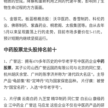
物质的合成，降解和重新利用之间的代谢平衡，影响到了生
物生命过程的方方面面。
5、金银花。板蓝根概念股：沃华医药、香雪制药、科伦药
业、佛慈制药、紫鑫药业、桐君阁、太极集团等。自从去年
5月以来呈现震荡上行的走势，目前市场多要价在5-15元，
预计短期内继续坚挺运行。
中药股票龙头股排名前十
1、广誉远：拥有470多年历史的中华老字号中医药企业
中药
股票
，其子公司山西广誉远国药有限公司与北京的同仁堂、
杭州胡庆余堂、广州的陈李济并称为“清代四大名店”。主导
产品“龟龄集”和“定坤丹”均为国家保密品种。 片仔癀：被誉
为“国宝名药”，入选“中华老字号”。
2、片仔癀 云南白药 九芝堂 精华制药 同仁堂 白云山 康缘药
业 江中药业 广誉远 马应龙 这些企业不仅在中医药产品的研