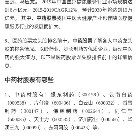
誉远、马应龙。 2019年中国医疗健康服务行业市场规模达
到6万亿元，2015-2019CAGR12%，预计2030年将达到10万
亿元。 其中，
中药股票
我国中医大健康产业也伴随医疗健
康服务行业的发展而扩大。
6、医药股票龙头股排名前十，
中药股票
了解各大中药龙头
股的排名情况。以岭药业、步长制药等优质企业，展现中医
药的强大潜力。以下是医药股票龙头股排名前十的详细信
息。
中药材股票有哪些
1、中药材股有：振东制药（300158）、云南白药
（000538）、片仔癀（600436）、白云山（600332）、香雪
制药（300147）、佛慈制药（002644）、同仁堂
（600085）、天士力（600535）、济川药业（600566）、华
润三九（000999）、东阿阿胶（000423）等。