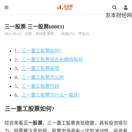
友本财经网
三一股票-三一股票600031
2024-09-14
分类：未分类 发布：
阅读(15)
评论(0)
1、
三一重工股票如何?
2、
三一重工股票适合长期持有吗
3、
三一重工股票股吧
4、
三一重工股票怎么样
5、
三一重工股票代码
6、
三一重工股票为什么一直跌?
三一重工股票如何?
综合来看
三一股票
，三一重工股票表现稳健，具有投资吸引
力。但需要注意的是，股票市场具有一定的波动性，投资者