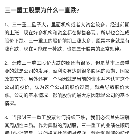
三一重工股票为什么一直跌?
1、三一重工盘子大，里面机构或者大资金较多，经过前期
的上涨，现在好多机构和资金都在抛售套现，所以也会造成
股价下跌。三一重工的股价前期上涨太多，股票本身就是有
涨有跌，现在可能属于补跌，也是属于股票的正常规律。
2、造成三一重工股价大跌的原因有很多，但是基本上最重
要的就是公司的发展，盈利没有达到很多股民的预期，国家
政策等等。另外还有一个原因就是当前的资本并不认可这个
公司的股价，认为这个公司的股价过高，就会导致股价大
跌。公司的基本情况：影响股价的最大原因就是公司的基本
情况。
3、当探讨三一重工股票为何持续下跌，我们必须首先理解
其周期性本质。作为典型的周期股，三一重工的业绩在顺周
期中波动明显，这使得其估值相对保守。营收和利润的起伏