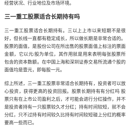
经营状况、行业地位及市场环境。
三一重工股票适合长期持有吗
三一重工股票适合长期持有。三以上上市以来短期不是很
好，但长线一直都有稳定成长，所以做长期是非常合适的。
股票的面值，是股份公司在所出售的股票面值上标注的票面
金额，它以元/股为单位，其作用就是用来表明每张股票所
包含的资本数额。在中国上海和深圳证券交易所流通个股的
面值均是壹元，即每股一元。
综上所述，三一重工股票非常适合长期持有，投资者可以放
心投资，获得更高的投资回报。股票长期持有有分红吗 股
票只有在上市公司盈利之后，才可能会进行分红操作，并不
是投资者持有一只股票较久才分红；持有时间较短，就不会
分红，只不过持有时间较久比持有时间较短碰上分红的概率
要高一些而已。