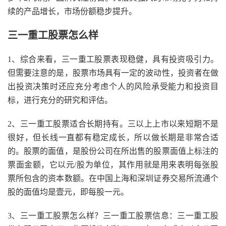
续的产品增长，市场份额稳步提升。
三一重工股票怎么样
1、综合来看，三一重工股票表现稳健，具有投资吸引力。
但需要注意的是，股票市场具有一定的波动性，投资者在做
出投资决策时还应充分考虑个人的风险承受能力和投资目
标，进行充分的研究和评估。
2、三一重工股票适合长期持有。三以上上市以来短期不是
很好，但长线一直都有稳定成长，所以做长期是非常合适
的。股票的面值，是股份公司在所出售的股票面值上标注的
票面金额，它以元/股为单位，其作用就是用来表明每张股
票所包含的资本数额。在中国上海和深圳证券交易所流通个
股的面值均是壹元，即每股一元。
3、三一重工股票怎么样？三一重工股票信息：三一重工股