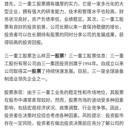
首先，三一重工股票拥有雄厚的实力，它是一家多元化的大
型企业，拥有强大的研发能力，技术和管理水平也较高，财
务状况良好，资产负债率低，业绩稳定。其次，三一重工股
票有良好的投资前景，公司长期以来一直保持稳健的增长，
投资者可以在长期持有股票的同时分享公司的发展成果，获
得较高的投资回报。
三一重工股票怎么样
三一股票
？三一重工股票信息：三一重
工股份有限公司由三一集团投资创建于1994年。自成立以来
公司取得
三一股票
了持续快速发展。目前，三一是全球装备
制造业领先企业之一。
股票表现：由于三一重工业务的稳定性和市场地位，其股票
在股市中通常表现较好。然而，股票市场的波动受多种因素
影响，包括宏观经济状况、政策调整、行业竞争等。因此，
投资者在决策时应综合考虑各种因素。风险提示：投资股市
存在一定风险，投资者在做出投资决策前应充分了解公司的