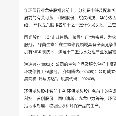
年环保行业龙头股排名前十，分别是中铁装配和浙
居前的有艾可蓝、利君股份、皖仪科技、华特达因
绍： 环保龙头股排名前十之一是环保龙头股，主
国光股份：以“走诚信路、做百年厂”为宗旨，为
服务。 绿茵生态：在生态修复领域具备全面竞争
拥有MBR膜技术，满足十二五污水处理产业发展
鸿达兴业(0002)：公司的主营产品及服务包括
环境修复工程服务。 齐翔腾达(002408)：公司成
票简称“齐翔腾达”，股票代码：002408。
环保龙头股排名前十名 环保龙头股排名前十的有
科技、首创股份、国电清新、九龙电力等等。环
括污水处理、垃圾回收和环保产品的生产。