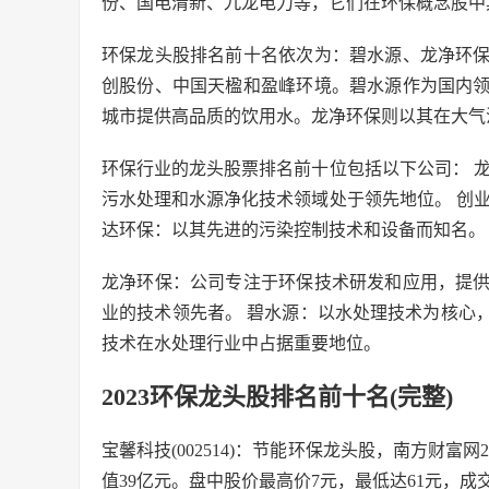
份、国电清新、九龙电力等，它们在环保概念股中
环保龙头股排名前十名依次为：碧水源、龙净环
创股份、中国天楹和盈峰环境。碧水源作为国内
城市提供高品质的饮用水。龙净环保则以其在大气
环保行业的龙头股票排名前十位包括以下公司： 
污水处理和水源净化技术领域处于领先地位。 创
达环保：以其先进的污染控制技术和设备而知名。
龙净环保：公司专注于环保技术研发和应用，提
业的技术领先者。 碧水源：以水处理技术为核心
技术在水处理行业中占据重要地位。
2023环保龙头股排名前十名(完整)
宝馨科技(002514)：节能环保龙头股，南方财富网
值39亿元。盘中股价最高价7元，最低达61元，成