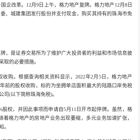
国企改革。12月9日上午，格力地产复牌。格力地产12月8日
资委、城建集团发行股份并支付现金，购买其持有的珠海市免
停牌，是证券交易所为了维护广大投资者的利益和市场信息披
采取的必要措施。
收购。根据查询相关资料显示，2022年2月5日，格力地产
桩两年前的股权收购，标的为坐拥单店面积最大的陆路口岸免税
司(以下简称珠海免税)。
%股权，并因此事项而申请自5月11日开市起停牌。虽然，格
但是随着格力地产的房地产业务出现萎缩，多元业务加速扩张，
知。