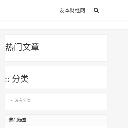
友本财经网
热门文章
:: 分类
没有分类
热门标签