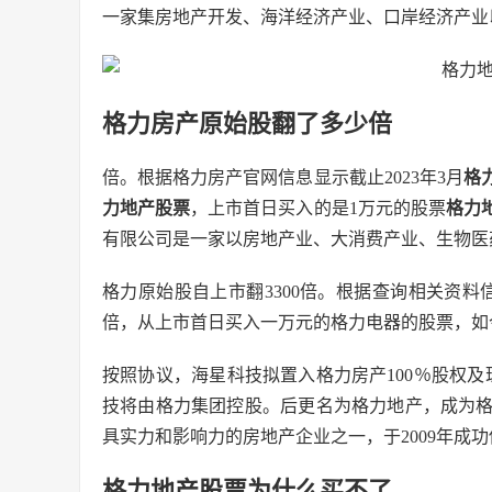
一家集房地产开发、海洋经济产业、口岸经济产业
格力房产原始股翻了多少倍
倍。根据格力房产官网信息显示截止2023年3月
格
力地产股票
，上市首日买入的是1万元的股票
格力
有限公司是一家以房地产业、大消费产业、生物医
格力原始股自上市翻3300倍。根据查询相关资料信息
倍，从上市首日买入一万元的格力电器的股票，如今
按照协议，海星科技拟置入格力房产100％股权及
技将由格力集团控股。后更名为格力地产，成为
具实力和影响力的房地产企业之一，于2009年成
格力地产股票为什么买不了