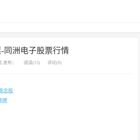
-同洲电子股票行情
 发布：
阅读(13)
评论(0)
3概念股
停牌