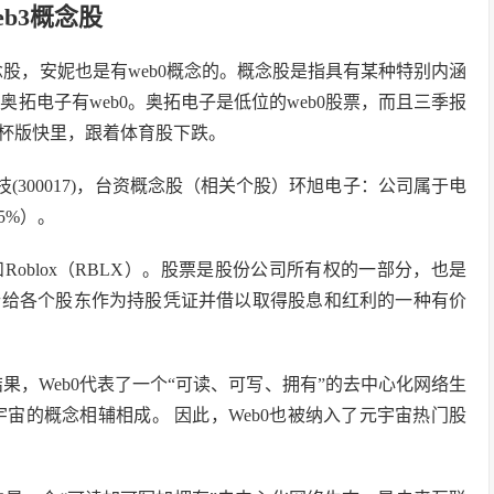
b3概念股
概念股，安妮也是有web0概念的。概念股是指具有某种特别内涵
奥拓电子有web0。奥拓电子是低位的web0股票，而且三季报
杯版快里，跟着体育股下跌。
宿科技(300017)，台资概念股（相关个股）环旭电子：公司属于电
5%）。
SNAP）和Roblox（RBLX）。股票是股份公司所有权的一部分，也是
行给各个股东作为持股凭证并借以取得股息和红利的一种有价
结果，Web0代表了一个“可读、可写、拥有”的去中心化网络生
宙的概念相辅相成。 因此，Web0也被纳入了元宇宙热门股