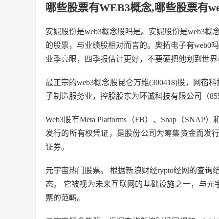
哪些股票有WEB3概念,哪些股票有we
安妮股份是web3概念股吗是。安妮股份是web3
的股票，与业绩股相对而言的。奥拓电子有web0吗
业季亮眼，四季报估计更好，不要硬把他划到世界
最正宗的web3概念股昆仑万维(300418)股，网
子制造服务业，控股股东为环诚科技有限公司（85
Web3股有Meta Platforms（FB）、Snap（
发行的所有权凭证，是股份公司为筹集资金而发
证券。
元宇宙热门股票。 根据新浪财经rypto经网的查询
态。 它被视为未来互联网的基础设施之一，与元宇
票的范畴。