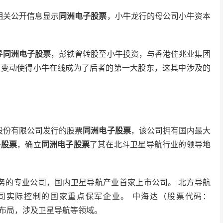
相关公开信息显示
同洲电子股票
，小牛龙行的母公司小牛资本
寻
同洲电子股票
，彭铁曾转股至小牛投资，与香港佳兆业集团
权变动使得小牛在线成为了后者的第一大股东，这其中涉及的
股份有限公司发行的股票
同洲电子股票
，该公司拥有国内最大
子股票
，确立
同洲电子股票
了其在北斗卫星导航行业的领导地
位业务的专业公司，国内卫星导航产业首家上市公司。 北方导航
团公司实际控制的国家重点保军企业。 中海达（股票代码：
链布局，涉及卫星导航等领域。