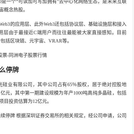
0是一个“可读加可写加拥有”去中心化网络生态，是未来互联
宙概念热股。
eb3的应用层、此外Web3还包括协议层、基础设施层和接入
用层由于最接近C端用户而往往最能被大家直接感知。目前
中包括区块链、元宇宙、VRAR等。
什么停牌
光硅业有限公司，其中公司占有65％股权，居于绝对控股地
5亿元，其中第一期建设规模为年产1000吨高纯多晶硅，包括
项目投资估算为12亿元。
进展公告，继续停牌 根据深圳证券交易所的相关规定，经公司申请，公司