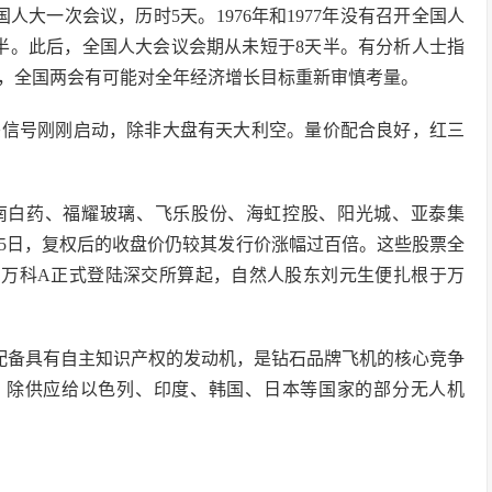
国人大一次会议，历时5天。1976年和1977年没有召开全国人
天半。此后，全国人大会议会期从未短于8天半。有分析人士指
，全国两会有可能对全年经济增长目标重新审慎考量。
头信号刚刚启动，除非大盘有天大利空。量价配合良好，红三
南白药、福耀玻璃、飞乐股份、海虹控股、阳光城、亚泰集
至5日，复权后的收盘价仍较其发行价涨幅过百倍。这些股票全
月29日万科A正式登陆深交所算起，自然人股东刘元生便扎根于万
唯一配备具有自主知识产权的发动机，是钻石品牌飞机的核心竞争
2等，除供应给以色列、印度、韩国、日本等国家的部分无人机