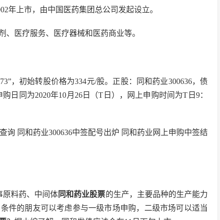
002年上市，由中国医药集团总公司发起设立。
剂、医疗服务、医疗器械和医药商业等。
3”，初始转股价格为334元/股。正股：同和药业300636，债
日同为2020年10月26日（T日），网上申购时间为T日9：
36中签号查询 同和药业300636中签配号出炉 同和药业网上申购中签结
事原料药、中间体
同和药业股票
的生产，主要品种的生产能力
有条件的朋友可以考虑参与一级市场申购，二级市场可以适当