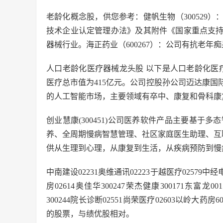
老龄化概念股，供您参考：健帆生物（300529
技术企业认定管理办法》及其附件《国家重点支
器械行业。海正药业（600267）：公司有抗老年
人口老龄化医疗器械龙头股 以下是人口老龄化医疗器械
医疗总市值为415亿元。公司控股孙公司迈达康
的人工智能市场，主要领域有卒中、康复和骨科康复
创业慧康(300451)公司医养软件产品主要基于多
养、全周期慢病智慧管理、社区家庭医生助理、互
供从生理到心理，从康复到生活，从疾病预防到慢
中南建设02231奥维通讯02223于越医疗02579中经电
房02614奥佳华300247荣杰健康300171东富龙0
300244院长诊断02551尚荣医疗02603以岭
的股票，与绩优股相对。