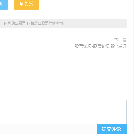
0
)
打赏
网
»
同和药业股票-同和药业股票行情查询
下一篇
股票论坛-股票论坛哪个最好
提交评论