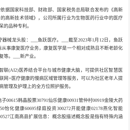
）：依据国家科技部、财政部、国家税务总局联合发布的《高新
持的高新技术领域》，公司所属行业为生物医药行业中的医疗
痴呆的品种专利。
龙头股：___鱼跃医疗。___截至2023年1月12日，鱼跃
国际从事康复医疗业务，康复医学是一个相对成熟且不断老龄化
等。___新产业。
态智联(AI2)医养结合平台与城市健康大脑，可提供社区智慧医
联网+医疗健康的慢病区域管理等服务，可以为社区老年人提
病管理及护理上的全方位照护服务。
子00615韩晶股票30791仙乐健康00931管仲村00919金陵大药
0150怡化健康60695绿庭投资300272开能健康02178燕化智能
大药房600527江南高县扩展信息：概念股描述概念股是指有特殊内涵