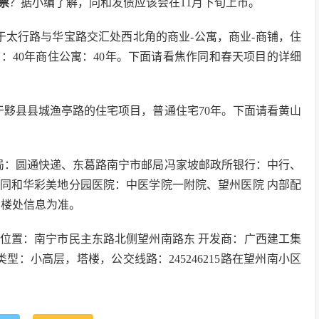
票
？据小编了解，同和发债应该会在11月下旬上市。
于太行路与华宝路交汇处西北角的商业-公寓，商业-商铺，住
铺：40年商住公寓：40年。下面请看焦作同和春天项目的详细
于黟县县城渔亭路的住宅项目，普通住宅70年。下面请看黄山
局：圆通快递、东葛路南宁市邮局冯家坡邮政所银行：中行、
同和华彩美地分园医院：中医学院一附院、望州医院 内部配
售楼处信息为准。
盘位置：南宁市民主东路北侧望州南路东 开发商：广西建工集
型：小高层，塔楼，公交线路：245246215路在望州南小区