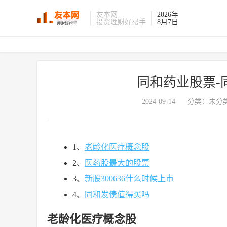
友本网
2026年
投资理财好帮手
8月7日
同和药业股票-
2024-09-14
分类：未分类
1、
老龄化医疗概念股
2、
医药股最大的股票
3、
新股300636什么时候上市
4、
同和发债值得买吗
老龄化医疗概念股