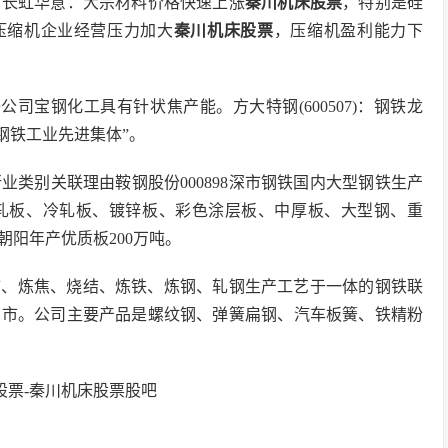
。长虹华意：大宗材料价格快速上涨
秦川机床股票
，特别是硅
压缩机企业经营压力加大
秦川机床股票
，压缩机盈利能力下
子公司宝钢化工具有针状焦产能。方大特钢(600507)：钢铁龙
国钢铁工业先进集体”。
类别关联理由鞍钢股份000898深市钢铁国内大型钢铁生产
轧板、冷轧板、镀锌板、彩色涂层板、中厚板、大型钢、重
阳年产优质板200万吨。
采矿、炼焦、烧结、炼铁、炼钢、轧钢生产工艺于一体的钢铁联
昌市。公司主要产品是螺纹钢、弹簧扁钢、汽车板簧、铁精粉