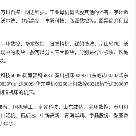
、万讯自控、明志科技。工业母机概念股其他的还有：宇环数
、沃尔德、中钨高新、卓翼科技、弘亚数控等。股票简介创世
、宇环数控、华东数控、日发精机、绿的谐波、京山轻机、沃
市场中的板块一般可以分为三大板块，分别是行业板块、区域
块。
技60086国盛智科68855秦川机床00083山东威达00202华东
830恒而达30094华东重机00268上机数控60318拓斯达300607
制造机床的机床。
装备、国机精工、卓翼科技、山东威达、宇环数控、秦川机
京山轻机、拓斯达、中钨高新、青海华鼎、宇晶股份、弘亚数
力特等。