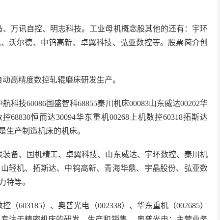
备、万讯自控、明志科技。工业母机概念股其他的还有：宇环
机、沃尔德、中钨高新、卓翼科技、弘亚数控等。股票简介创
自动高精度数控轧辊磨床研发生产。
科技60086国盛智科68855秦川机床00083山东威达00202华
控68830恒而达30094华东重机00268上机数控60318拓斯达
就是生产制造机床的机床。
辰装备、国机精工、卓翼科技、山东威达、宇环数控、秦川机
京山轻机、拓斯达、中钨高新、青海华鼎、宇晶股份、弘亚数
力特等。
03185）、奥普光电（002338）、华东重机（002685）
，专注于精密机床的研发、生产和销售。 奥普光电：主营业务