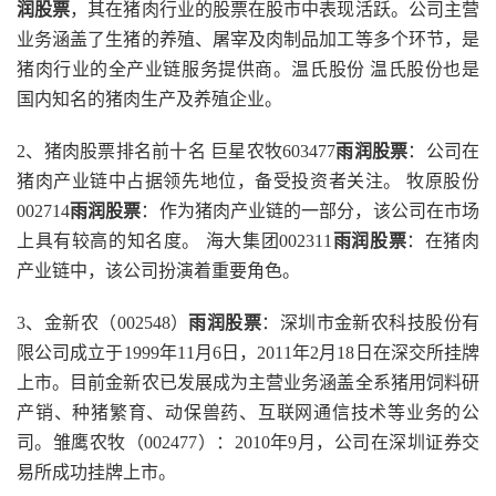
润股票
，其在猪肉行业的股票在股市中表现活跃。公司主营
业务涵盖了生猪的养殖、屠宰及肉制品加工等多个环节，是
猪肉行业的全产业链服务提供商。温氏股份 温氏股份也是
国内知名的猪肉生产及养殖企业。
2、猪肉股票排名前十名 巨星农牧603477
雨润股票
：公司在
猪肉产业链中占据领先地位，备受投资者关注。 牧原股份
002714
雨润股票
：作为猪肉产业链的一部分，该公司在市场
上具有较高的知名度。 海大集团002311
雨润股票
：在猪肉
产业链中，该公司扮演着重要角色。
3、金新农（002548）
雨润股票
：深圳市金新农科技股份有
限公司成立于1999年11月6日，2011年2月18日在深交所挂牌
上市。目前金新农已发展成为主营业务涵盖全系猪用饲料研
产销、种猪繁育、动保兽药、互联网通信技术等业务的公
司。雏鹰农牧（002477）：2010年9月，公司在深圳证券交
易所成功挂牌上市。