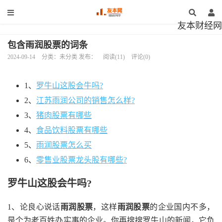
友本财经网
包含雨润股票的词条
2024-09-14
分类：未分类 发布：
阅读(11)
评论(0)
1、
罗牛山这股会牛吗?
2、
江苏雨润公司的销售怎么样?
3、
猪肉股票有哪些
4、
食品饮料股票有哪些
5、
雨润股票怎么买
6、
零售业股票龙头股有哪些?
罗牛山这股会牛吗?
1、论良心说话
雨润股票
，这样
雨润股票
的企业国内不多，
是个为老百姓办实事的企业。你再搜搜罗牛山的新闻，它负