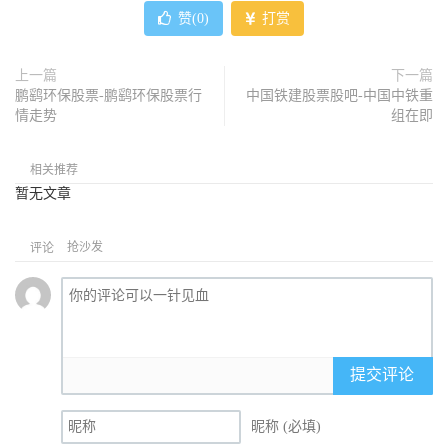
赞(
0
)
打赏
上一篇
下一篇
鹏鹞环保股票-鹏鹞环保股票行
中国铁建股票股吧-中国中铁重
情走势
组在即
相关推荐
暂无文章
抢沙发
评论
提交评论
昵称 (必填)