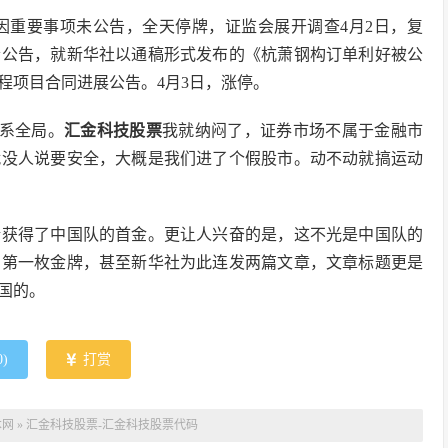
0日，因重要事项未公告，全天停牌，证监会展开调查4月2日，复
清公告，就新华社以通稿形式发布的《杭萧钢构订单利好被公
程项目合同进展公告。4月3日，涨停。
关系全局。
汇金科技股票
我就纳闷了，证券市场不属于金融市
就没人说要安全，大概是我们进了个假股市。动不动就搞运动
倩获得了中国队的首金。更让人兴奋的是，这不光是中国队的
的第一枚金牌，甚至新华社为此连发两篇文章，文章标题更是
国的。
0
)
打赏
本网
»
汇金科技股票-汇金科技股票代码