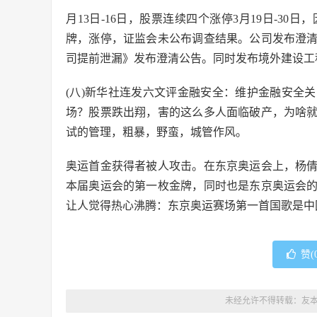
月13日-16日，股票连续四个涨停3月19日-3
牌，涨停，证监会未公布调查结果。公司发布澄
司提前泄漏》发布澄清公告。同时发布境外建设工
(八)新华社连发六文评金融安全：维护金融安全
场？股票跌出翔，害的这么多人面临破产，为啥
试的管理，粗暴，野蛮，城管作风。
奥运首金获得者被人攻击。在东京奥运会上，杨
本届奥运会的第一枚金牌，同时也是东京奥运会
让人觉得热心沸腾：东京奥运赛场第一首国歌是中
赞(
未经允许不得转载：
友