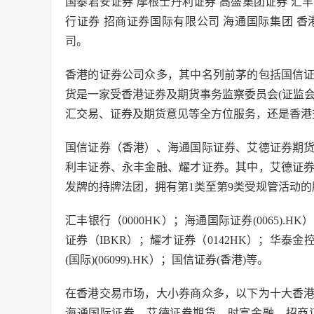
国泰君安证券 摩根士丹利证券 高盛集团证券 汇丰
行证券 招商证券国际有限公司 海通国际集团 
司。
香港的证券公司众多，其中名列前茅的包括国信
货是一家受香港证券及期货事务监察委员会(证监
汇交易、证券及期货意见等全方位服务，还是香港
国信证券（香港）、海通国际证券、艾德证券期
利丰证券、永丰金融、耀才证券。其中，艾德证
发牌的持牌法团，拥有第1类至第9类受规管活动的
汇丰银行（0000HK）；海通国际证券(0065).HK
证券（IBKR）；耀才证券（0142HK）；华泰金控(香
(国际)(06099).HK）；国信证券(香港)等。
在香港交易市场，大小券商众多，以下为十大香
海通国际证券、艾德证券期货、时富金融、招商