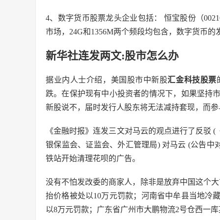
4、数字货币股票龙头企业包括： 恒宝股份（00
市场，24G和1356M两个频段均包含，数字货币
新华社连发两文:股市怎么办
据业内人士介绍，美国股市中新股
汇金科技股票
跌。在保护现有中小投资者的情况下，如果坚持市
新股说不，届时发行人股东将无法减持套现，而参
《金融时报》连发三文对马云的观点进行了反驳 (《金
银保监会、证监会、外汇管理局) 对马云 (公告中
铁站开始清理花呗的广告。
没有不怕发改委的商家人，除非是放弃中国这个大
抬价格被处以10万元罚款；河南省中牟县当地冷
以8万元罚款；广东省广州市大鹏物流2号仓西一