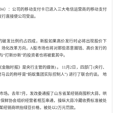
2104）：公司的移动支付卡已进入三大电信运营商的移动支付
的发行直接使公司受益。
的破发比例约占四成，新股如果高价发行时必将出现股价下
 场化改革方向，A股市场也将对那些恶意圈钱、高价发行的
与“打新炒新”的投资者也将被套其中。
融时报》是央行主管的媒体) 。 11月2日，四部门 (央行、
对马云的称呼是“蚂蚁集团实际控制人”) 进行了联合约谈。 地
市场。去年7月，发改委通报了山东省某经销商囤积大蒜，哄
藏保鲜协会组织经营者相互串通，操纵大蒜冷藏收费标准被处
库某经销商哄抬绿豆价格，被处以2万元罚款。