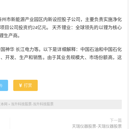
泰州市新能源产业园区内新设控股子公司，主要负责实施净化
项目公司投资约24亿元。 天齐锂业：全球领先的以锂为核心
锂生产商。
 中国神华 长江电力等。以下是详细解释：中国石油和中国石化
探、开发、生产和销售。由于其业务规模大、市场份额高，这
0
)
打赏
友本网
»
当升科技股票-当升科技股票
下一篇
天瑞仪器股票-天瑞仪器股票