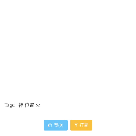
Tags：神 位置 火
赞(
0
)
打赏