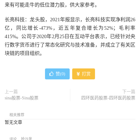
来有可能走牛的低位潜力股，供大家参考。
长亮科技：龙头股，2021年报显示，长亮科技实现净利润26
亿，同比增长-473%，近五年复合增长为52%；毛利率
415%。公司于2020年2月25日在互动平台表示，已经针对央
行数字货币进行了常态化研究与技术准备，并成立了有关区
块链的项目组织。
赞(
0
)
打赏
上一篇
下一篇
sina股票-Sina股票
四环医药股票-四环医药股票
相关推荐
暂无文章
抢沙发
评论