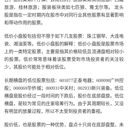
旅游、桂林旅游；服装板块类如七匹狼、雅戈尔等。 龙头
股是指在一定时期内在股市中对同行业其他股票有显著影响
和带动作用的股票。
低价小盘股包括但不限于如下几支股票：珠江钢琴、大连电
瓷、湘油泵等。低价小盘股的解释：低价小盘股是股票市场
上的一类特定股票，主要是指其价格较低且流通盘相对较小
的股票。低价常常意味着该股票受到市场投资者的关注较
少，其股价可能处于相对低位。
长期横盘的低位股票包括：601877正泰电器；600098广州控
股；000069华侨城；000931中关村；002933新兴装备。低位
横盘是股价经过一段时间的下跌后，股价在底部盘旋。低位
横盘，是较为常见的庄家吸筹行为。由于其周期较长，又没
有明显的放量过程，所以不太受到投资者的重视。
股价低，也是股票的一种优势，盘点十只尚在底部盘整，未