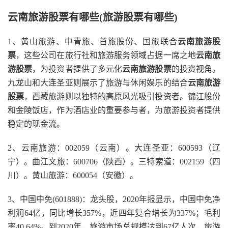
云南旅游股票有哪些(旅游股票有哪些)
1、黄山旅游、中青旅、首旅股份、国旅联合
云南旅游股
票
，这些公司在旅行社和旅游服务领域占据一席之地
云南旅
游股票
，为投资者提供了多元化
云南旅游股票
的投资视角。
九龙山和大连圣亚则展示了旅游与休闲娱乐的结合
云南旅游
股票
，西藏旅游则以独特的高原风光吸引投资者。锦江股份
和金陵饭店，作为酒店业的重要参与者，为旅游投资者提供
稳定的现金流。
2、云南旅游：002059（云南）。大连圣亚：600593（辽
宁）。曲江文旅：600706（陕西）。三特索道：002159（四
川）。黄山旅游：600054（安徽）。
3、中国中免(601888)：龙头股，2020年报显示，中国中免净
利润64亿，同比增长357%，近四年复合增长为337%；毛利
率40.64%。到2020年，旅游市场总规模达到67亿人次，旅游