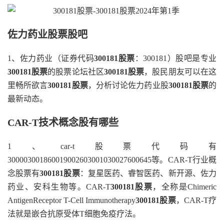
佐力药业股票股吧
1、佐力药业（证券代码
300181股票
：300181）股吧是专业
300181股票
的股票论坛社区
300181股票
，股民朋友可以在这
里畅所欲言
300181股票
，分析讨论佐力药业股
300181股票
的
最新动态。
CAR-T技术概念股有哪些
1、car-t股票代码有
300003001860019002603001030027600645等。CAR-T行业概
念股票有
300181股票
：复星医药、睿智医药、新开源、佐力
药业、安科生物等。CAR-T
300181股票
，全称是Chimeric
AntigenReceptor T-Cell Immunotherapy
300181股票
，CAR-T疗
法就是嵌合抗原受体T细胞免疫疗法。