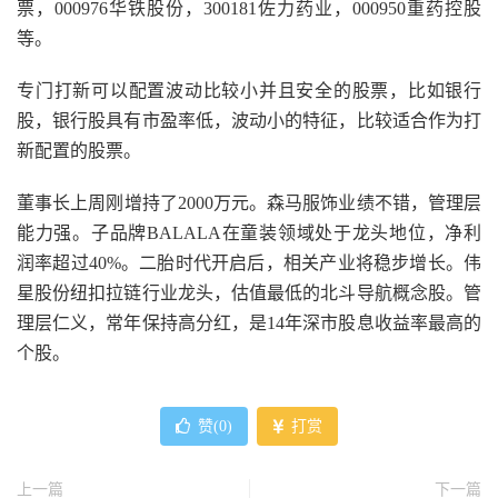
票，000976华铁股份，300181佐力药业，000950重药控股
等。
专门打新可以配置波动比较小并且安全的股票，比如银行
股，银行股具有市盈率低，波动小的特征，比较适合作为打
新配置的股票。
董事长上周刚增持了2000万元。森马服饰业绩不错，管理层
能力强。子品牌BALALA在童装领域处于龙头地位，净利
润率超过40%。二胎时代开启后，相关产业将稳步增长。伟
星股份纽扣拉链行业龙头，估值最低的北斗导航概念股。管
理层仁义，常年保持高分红，是14年深市股息收益率最高的
个股。
赞(
0
)
打赏
上一篇
下一篇