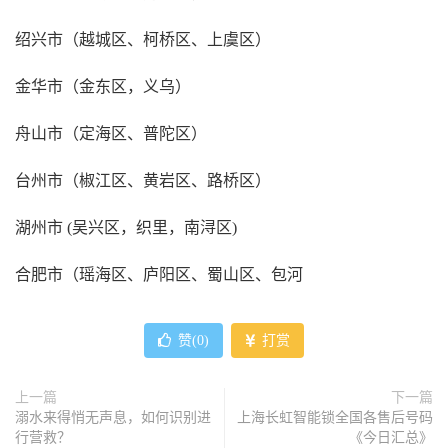
绍兴市（越城区、柯桥区、上虞区）
金华市（金东区，义乌）
舟山市（定海区、普陀区）
台州市（椒江区、黄岩区、路桥区）
湖州市 (吴兴区，织里，南浔区)
合肥市（瑶海区、庐阳区、蜀山区、包河
赞(
0
)
打赏
上一篇
下一篇
溺水来得悄无声息，如何识别进
上海长虹智能锁全国各售后号码
行营救？
《今日汇总》