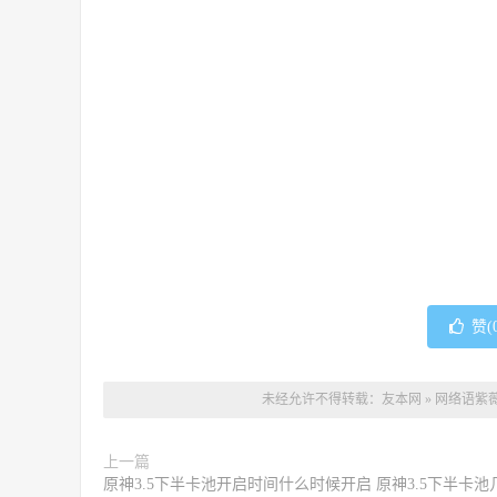
赞(
未经允许不得转载：
友本网
»
网络语紫
上一篇
原神3.5下半卡池开启时间什么时候开启 原神3.5下半卡池