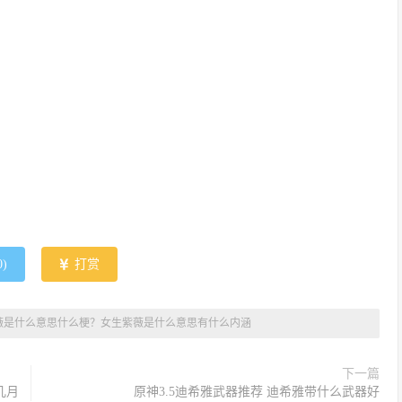
0
)
打赏
薇是什么意思什么梗？女生紫薇是什么意思有什么内涵
下一篇
几月
原神3.5迪希雅武器推荐 迪希雅带什么武器好