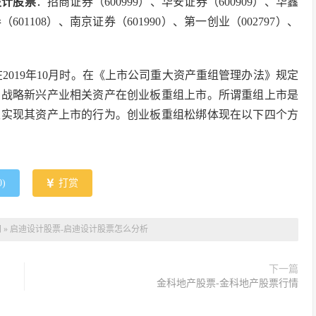
设计股票
：招商证券（600999）、华安证券（600909）、华鑫
（601108）、南京证券（601990）、第一创业（002797）、
2019年10月时。在《上市公司重大资产重组管理办法》规定
和战略新兴产业相关资产在创业板重组上市。所谓重组上市是
以实现其资产上市的行为。创业板重组松绑体现在以下四个方
0
)
打赏
网
»
启迪设计股票-启迪设计股票怎么分析
下一篇
金科地产股票-金科地产股票行情