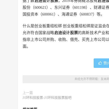
据了解
启迪设计股票
，2019年券商概念股有
启迪
股份（600621）、东兴证券（601198）、财通证券
国投资本（600061）、海通证券（600837）等。
什么是创业板重组松绑 创业板重组松绑是证监会在
允许符合国家战略
启迪设计股票
的高新技术产业
指非上市公司并购、收购、借壳、买壳上市公司
面。
赞(
未经允许不得转载：
友本
上一篇
川环科技股票-川环科技股票股吧