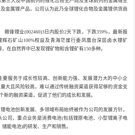
球第三大及中国前列的锂化合物生产商及全球前列的金属锂生
物及金属锂产品，公司认为此乃全球锂化合物及金属锂供货商
 赣锋锂业(002460)3日内股价2天下跌，下跌359%，最新报
都河源锂辉石矿山100%权益及青海茫崖行委凤凰台深层卤水锂矿
源，在自然界中已发现锂矿物和含锂矿有150多种。
主要服务于成长性较高、创新能力强、发展潜力大的中小企
求量大且风险较高，难以通过传统融资渠道获得足够的资金支
个新的融资渠道，促进了他们的成长和发展。
，锂电池创新发展、多领域布局始终被作为公司的发展方针，
头公司，重点业务是消费电池(包括锂原电池、小型锂离子电
、储能电池)的研发、生产和销售。