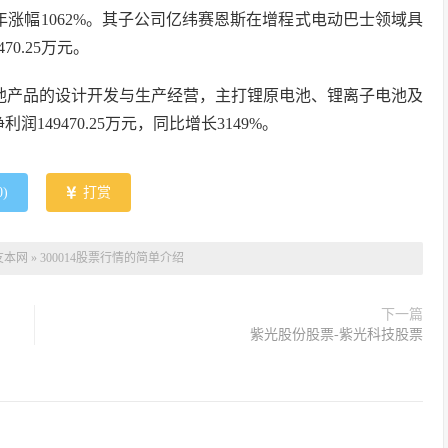
一年涨幅1062%。其子公司亿纬赛恩斯在增程式电动巴士领域具
70.25万元。
系电池产品的设计开发与生产经营，主打锂原电池、锂离子电池及
149470.25万元，同比增长3149%。
0
)
打赏
友本网
»
300014股票行情的简单介绍
下一篇
紫光股份股票-紫光科技股票