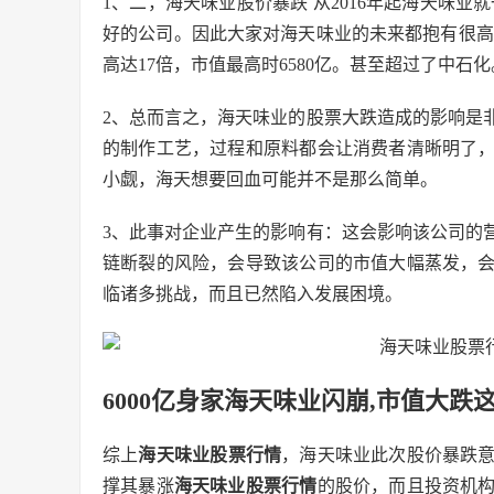
1、二，海天味业股价暴跌 从2016年起海天味业
好的公司。因此大家对海天味业的未来都抱有很高的
高达17倍，市值最高时6580亿。甚至超过了中石化
2、总而言之，海天味业的股票大跌造成的影响是
的制作工艺，过程和原料都会让消费者清晰明了
小觑，海天想要回血可能并不是那么简单。
3、此事对企业产生的影响有：这会影响该公司的
链断裂的风险，会导致该公司的市值大幅蒸发，
临诸多挑战，而且已然陷入发展困境。
6000亿身家海天味业闪崩,市值大跌
综上
海天味业股票行情
，海天味业此次股价暴跌
撑其暴涨
海天味业股票行情
的股价，而且投资机