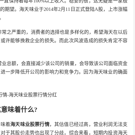
就一直保持着每年100%以上收入。稳妥的很，这无疑是一家极
期望。海天味业于2014年2月11日正式登陆A股，上市涨幅
。
非常之严重的，消费者的选择也是多样化的，希望海天在以后
，或许能够挽救企业的损失。而此次风波造成的损失肯定不容
营业总额，会直接减少该公司的销量，会导致该公司面临资金
会进一步降低开公司的影响力和竞争力。因为海天味业的确面
这意味着什么?
意味着
海天味业股票行情
，其估值已经过高，营业利润无法支
构对于其股价走势也出现了分歧，综合来看，短期内投资海天