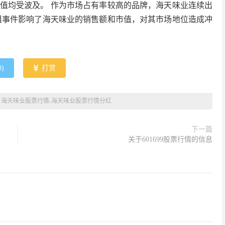
值均受波及。 作为市场占有率较高的品牌，海天味业连续出
蛆事件影响了海天味业的销售额和市值，对其市场地位造成冲
0
)
打赏
»
海天味业股票行情-海天味业股票行情分红
下一篇
关于601699股票行情的信息