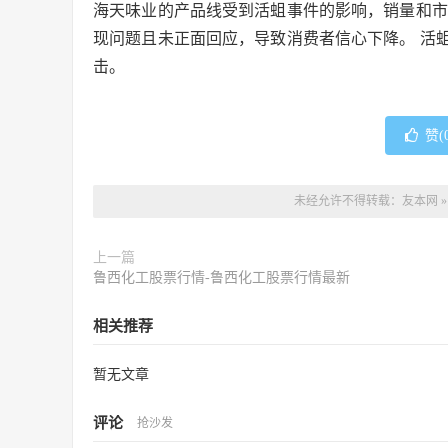
海天味业的产品线受到活蛆事件的影响，销量和市
现问题且未正面回应，导致消费者信心下降。 活
击。
赞(
未经允许不得转载：
友本网
上一篇
鲁西化工股票行情-鲁西化工股票行情最新
相关推荐
暂无文章
评论
抢沙发