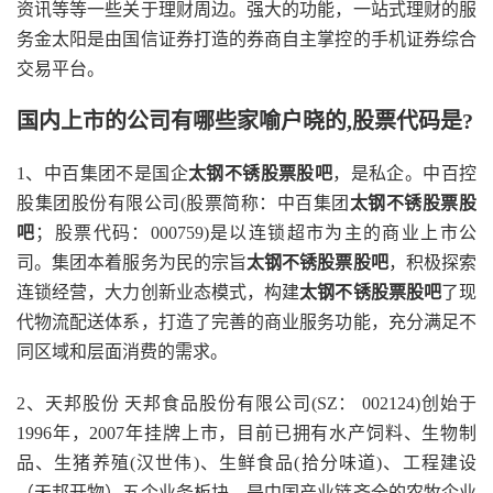
资讯等等一些关于理财周边。强大的功能，一站式理财的服
务金太阳是由国信证券打造的券商自主掌控的手机证券综合
交易平台。
国内上市的公司有哪些家喻户晓的,股票代码是?
1、中百集团不是国企
太钢不锈股票股吧
，是私企。中百控
股集团股份有限公司(股票简称：中百集团
太钢不锈股票股
吧
；股票代码：000759)是以连锁超市为主的商业上市公
司。集团本着服务为民的宗旨
太钢不锈股票股吧
，积极探索
连锁经营，大力创新业态模式，构建
太钢不锈股票股吧
了现
代物流配送体系，打造了完善的商业服务功能，充分满足不
同区域和层面消费的需求。
2、天邦股份 天邦食品股份有限公司(SZ： 002124)创始于
1996年，2007年挂牌上市，目前已拥有水产饲料、生物制
品、生猪养殖(汉世伟)、生鲜食品(拾分味道)、工程建设
（天邦开物）五个业务板块，是中国产业链齐全的农牧企业