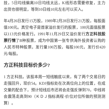
技，5日均线偏离10日均线太远，K线形态需要修复，主力
出货也很明显，等到10日线10元左右可以买入。
年4月26日发行15万股，1989年2月28日发行21万股，每股面
值100元。真空电子是首家溢价发行的股票，100元面值股票
以113元价格发行。1991年11月29日又溢价发行
方正科技股
票行情
了B种股票，成为中国第一张专供海外投资者认购的
人民币特种股票，发行量100万股，每股100元，发行价420
元/每股。
方正科技目标价多少?
1 方正科技。该股本周一短线触底以来，有了两个交易日的
走强回升，现价54。KDJ指标处在次高位向上的位置，在成
交量的配合下，预计短线后市还将会走强反弹到70，中线将
会震荡走高到90（ＫＤＪ指标高程·价位对位所做的预测测
算）。