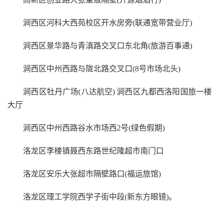
涧西区河科大西苑校区开水房旁(联通宽带营业厅)
涧西区景华路与青滇路交叉口东北角(旅游百事通)
涧西区中州西路与陇北路交叉口(8号市场北头)
涧西区牡丹广场(八达航空) 涧西区九都西洛阳国旅一楼
大厅
涧西区中州西路谷水市场西2号(绿色假期)
洛龙区李楼镇聂西东路世纪隆超市南门口
洛龙区安乐大张超市隔壁路口(福运旅馆)
洛龙区理工学院西学子街中段(新东方眼镜)。