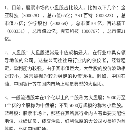
1、目前，股票市场的小盘股占比较大，比如以下几个：金
亚科技（300028），总市值65亿；*ST百特（002323），总
市值77亿；沪宁股份（300669），总市值101亿；百达精工
（603331），总市值22亿；震安科技（300767），总市值21
亿。
2、大盘股：大盘股通常是市值规模最大、在行业中具有领
导地位的公司。这些公司往往是行业内的佼佼者，经营稳
定，盈利能力较强。由于其市值巨大，大盘股的股价波动相
对较小，通常被视为较为稳健的投资选择。例如，中国石
油、中国银行等在国内市场上就是典型的大盘股。
3、一般流通股本在1个亿以上的个股称为大盘股；5000万至
1个亿的个股称为中盘般；不到5000万规模的称为小盘股。
蓝筹股：股票市场上，那些在其所属行业内占有重要支配性
地位、业绩优良，成交活跃、红利优厚的大公司股票称为蓝
筹股。比如中国联通。