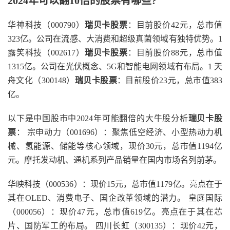
2024年可以翻10倍的股票有哪些?
华神科技（000790）
瑞贝卡股票
：目前股价42元，总市值
323亿。公司在流感、大消费和超级真菌领域有独特优势。1
露笑科技（002617）
瑞贝卡股票
：目前股价88元，总市值
1315亿。公司在光伏概念、5G和智能电网领域有布局。1 天
舟文化（300148）
瑞贝卡股票
：目前股价23元，总市值383
亿。
以下是中国股市中2024年可能翻倍的大牛股分析
瑞贝卡股
票
： 宗申动力（001696）：聚焦低空经济、小型热动力机
械、氢能源、储能等核心领域，现价30元，总市值1194亿
元。摩托发动机、通机系列产品销量在国内市场名列前茅。
华映科技（000536）：现价15元，总市值1179亿。亮点在于
其在OLED、消费电子、国企改革领域的潜力。 皇庭国际
（000056）：现价47元，总市值619亿。亮点在于其在芯
片、国防军工的布局。 四川长虹（300135）：现价42元，