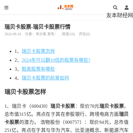
友本财经网
瑞贝卡股票-瑞贝卡股票行情
2024-09-16
分类：未分类 发布：
阅读(10)
评论(0)
1、
瑞贝卡股票怎样
2、
2024年可以翻10倍的股票有哪些?
3、
鞋类股票有哪些
4、
瑞贝卡股票的前景如何
瑞贝卡股票怎样
1、瑞贝卡（600439）
瑞贝卡股票
：现价78元
瑞贝卡股票
，
总市值315亿。亮点在于其在参股银行、跨境电商方面
瑞贝
卡股票
的潜力。 浩物股份（000757）：现价94元，总市值
251亿。亮点在于其与华为汽车、比亚迪概念、新能源汽车