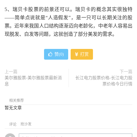
5、瑞贝卡股票的前景还可以。瑞贝卡的概念其实很独特
——简单点说就是“人造假发”，是一只可以长期关注的股
票。近年来我国人口结构逐渐迈向老龄化，中老年人容易出
现脱发、白发等问题，这就创造了部分美发的需求。
赞(
0
)
打赏
上一篇
下一篇
美尔雅股票-美尔雅股票最新消
长江电力股票价格-长江电力股
息
票价格今日行情
相关推荐
暂无文章
抢沙发
评论