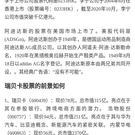
李宁上市公司股票代码是0233HK。李宁公司于2004年6月在
香港上市（股票编号：0233HK），截至2020年10月，李宁
公司市值突破千亿港元。
阿迪达斯的股票在美国市场上市了。美股代码是
(ADSGn)。阿迪达斯创办于1949年，是德国运动用品制造商
阿迪达斯AG成员公司。以其创办人阿道夫·阿迪·达斯勒命
名，1920年在黑措根奥拉赫开始生产鞋类产品。1949年8月
18日以adidas AG名字登记。阿迪达斯原本由两兄弟共同开
设，。其经典广告语：“没有不可能”。
瑞贝卡股票的前景如何
1、瑞贝卡（600439）：现价78元，总市值315亿。亮点在于
其在参股银行、跨境电商方面的潜力。 浩物股份
（000757）：现价94元，总市值251亿。亮点在于其与华为
汽车、比亚迪概念、新能源汽车的紧密关联。 内蒙华电
（600863）：现价56元，总市值2370亿。