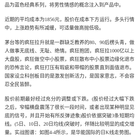
品为蓝色经典系列，将男性情感的概念注入到产品中。
近期的平均成本为1856元，股价在成本下方运行。多头行情
中，上涨趋势有所减缓，可适量做高抛低吸。
茅台等的疯狂拉升就是一群缺乏教养的80、90后楞头青，做
人做事无底线、无耻、绝情。疯狂抱团，疯狂拉1000亿以上
大盘股，疯狂做空中小股票，疯狂散布中小股票边缘化退市
的恐怖言论，疯狂打压有瑕疵和带帽的股票直到面值退市。
国家设立科创板目的是激发创新活力，是国家意志，不会容
忍全民皆醉。
股价前期最好经过充分的调整或下跌。(股价经过大幅下跌
之后，窄幅横盘震荡了很长一段时间，或者出现某种明显见
底的信号，并且开始有所反弹迹象)股价依据突破3条短期均
线。(5日、10日、20日均线)突破时，伴随比较明显的成交增
量。实战图谱：如图4-4所示，是华能国际的日K线走势图。