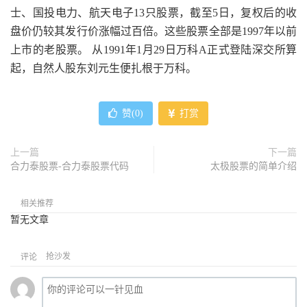
士、国投电力、航天电子13只股票，截至5日，复权后的收
盘价仍较其发行价涨幅过百倍。这些股票全部是1997年以前
上市的老股票。 从1991年1月29日万科A正式登陆深交所算
起，自然人股东刘元生便扎根于万科。
赞(
0
)
打赏
上一篇
下一篇
合力泰股票-合力泰股票代码
太极股票的简单介绍
相关推荐
暂无文章
抢沙发
评论