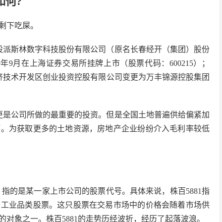
如何?
 剩下吃屎。
股派斯林数字科技股份有限公司（原名长春经开（集团）股份
99年9月在上海证券交易所挂牌上市（股票代码：600215）；
济技术开发区创业投资控股有限公司变更为万丰锦源控股集团
更是公司所做的最重要的投资。但是全国土地普遍供给偏紧加
颈。为获取更多的土地资源，房地产企业纷纷介入毛利率较低
，指的是某一家上市公司的股票代号。具体来说，株百5881指
于工业品类股票。这只股票在交易市场中的价格会随着市场供
对象之一。株百5881的走势历经波折，经历了起落波浪。