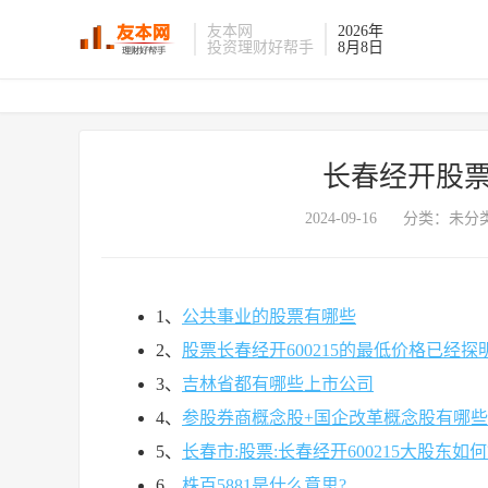
友本网
2026年
投资理财好帮手
8月8日
长春经开股票
2024-09-16
分类：未分类
1、
公共事业的股票有哪些
2、
股票长春经开600215的最低价格已经探明
3、
吉林省都有哪些上市公司
4、
参股券商概念股+国企改革概念股有哪些
5、
长春市:股票:长春经开600215大股东如何
6、
株百5881是什么意思?