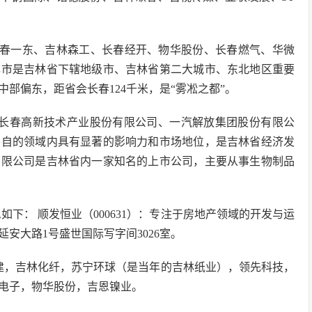
长春一东、吉林森工、长春经开、物华股份、长春燃气、华微
林市是吉林省下辖地级市、吉林省第二大城市、东北地区重要
部偏东，距省会长春124千米，是“雾凇之都”。
长春高新技术产业股份有限公司、一汽解放集团股份有限公
各自的领域内具有显著的影响力和市场地位，是吉林省经济发
有限公司是吉林省内一家知名的上市公司，主要从事生物制品
如下： 顺发恒业（000631）：专注于房地产领域的开发与运
安大路1号盛世国际写字间3026室。
建，吉林化纤，苏宁环球（是当年的吉林纸业），领先科技，
电子，物华股份，吉恩镍业。