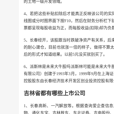
的土地一级开发领域。
4、若把这些补贴扣除后才能真正反映该公司的实
线图或分时图界面下按F10，然后在财务分析栏下就
票都呈现每股收益为正，而每股收益(扣除)却为负
5、长春经开，该股跟当时跌破净资产有关系，后
的耐心建仓，目前也就涨一倍的样子，做得不算
后的形式才知道结果。以前5元没买就别买了。
6、派斯林是未来大牛股吗派斯林可能是未来大牛
有限公司）创建于1993年3月，1999年9月在上海
控股股东由长春经济技术开发区创业投资控股有限
吉林省都有哪些上市公司
1、长春高新、一汽解放等。根据查询爱企查信
物、通化东宝、吉林敖东、东北证券、吉电股份、