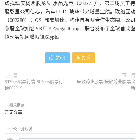
虚拟现实概念股龙头 水晶光电（002273）：第二期员工持
股彰显公司信心，汽车HUD+玻璃带来增量业绩。联络互动
（002280）：OS+部署加速，构建自有及合作生态圈。公司
参股全球知名VR厂商AvegantGrop，联合发布了全球首款虚
拟现实视网膜眼镜Glyph。
赞(
0
)
打赏
上一篇
下一篇
603005股票行情-603005股票行
辰欣药业股票-辰欣药业股票诊
情002019
断
相关推荐
暂无文章
抢沙发
评论