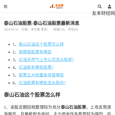
友本财经网
泰山石油股票-泰山石油股票最新消息
2024-09-16
分类：未分类 发布：
阅读(14)
评论(0)
1、
泰山石油这个股票怎么样
2、
周期类股票有哪些
3、
石油天然气上市公司龙头股呢?
4、
石油股有哪些股票?
5、
股票五大权重板块是哪些
6、
石油股票有哪些龙头股份?
泰山石油这个股票怎么样
1、该股近期回档整理较为充分
泰山石油股票
，上攻态势逐
渐展开，且量能配合良好，主力资金作多意愿较为强烈，后