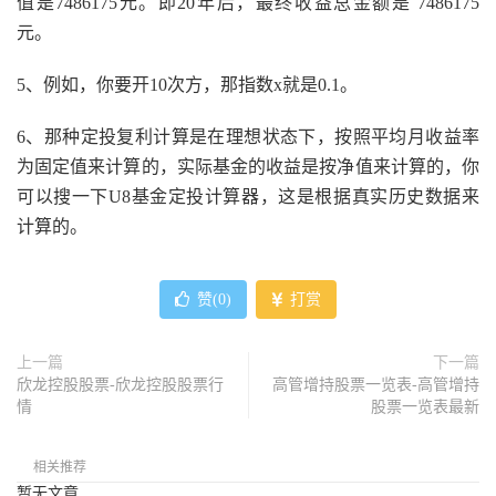
值是7486175元。即20年后，最终收益总金额是 7486175
元。
5、例如，你要开10次方，那指数x就是0.1。
6、那种定投复利计算是在理想状态下，按照平均月收益率
为固定值来计算的，实际基金的收益是按净值来计算的，你
可以搜一下U8基金定投计算器，这是根据真实历史数据来
计算的。
赞(
0
)
打赏
上一篇
下一篇
欣龙控股股票-欣龙控股股票行
高管增持股票一览表-高管增持
情
股票一览表最新
相关推荐
暂无文章