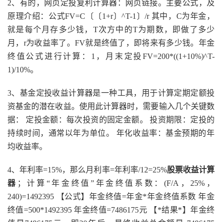
2、有的，网页定投复利计算器：网页链接。主要公式，及
原理介绍：公式FV=C〔〔1+r〕^T-1〕/r 其中，C为年金，
就是每个月存多少钱，T次方中的T为期数，即做了多少
月，r为收益率了。FV就是终值了，即将来有多少钱。年金
终值公式进行计算：1，月末定投FV=200*((1+10%)^T-
1)/10%。
3、基金定投收益计算器是一种工具，用于计算定期定额投
资基金的潜在收益。使用此计算器时，需要输入几个关键数
据： 定投金额：每次投资的固定金额。 投资期限：定投的
持续时间，通常以年为单位。 年化收益率：基金预期的年
均收益率。
4、年利率=15%，那么月利率=年利率/12=25%
股票收益计算
器
；计算“年金终值”年金终值系数：(F/A，25%，
240)=1492395 【公式】年金终值=年金*年金终值系数 年金
终值=500*1492395 年金终值=7486175元 【*结果*】年金终