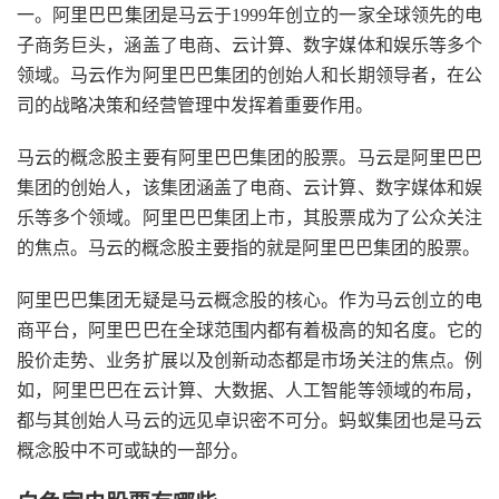
一。阿里巴巴集团是马云于1999年创立的一家全球领先的电
子商务巨头，涵盖了电商、云计算、数字媒体和娱乐等多个
领域。马云作为阿里巴巴集团的创始人和长期领导者，在公
司的战略决策和经营管理中发挥着重要作用。
马云的概念股主要有阿里巴巴集团的股票。马云是阿里巴巴
集团的创始人，该集团涵盖了电商、云计算、数字媒体和娱
乐等多个领域。阿里巴巴集团上市，其股票成为了公众关注
的焦点。马云的概念股主要指的就是阿里巴巴集团的股票。
阿里巴巴集团无疑是马云概念股的核心。作为马云创立的电
商平台，阿里巴巴在全球范围内都有着极高的知名度。它的
股价走势、业务扩展以及创新动态都是市场关注的焦点。例
如，阿里巴巴在云计算、大数据、人工智能等领域的布局，
都与其创始人马云的远见卓识密不可分。蚂蚁集团也是马云
概念股中不可或缺的一部分。