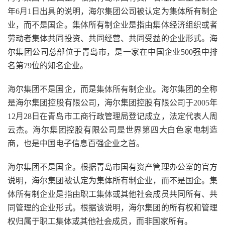
年6月1日出具的说明，海尔集团公司被认定为集体所有制企
业，而不是国企。集体所有制企业是指由集体经济组织或者
劳动者集体共同投资、共同经营、共同受益的企业形式。海
尔集团公司总部位于青岛市，是一家在中国企业500强中排
名第79位的知名企业。
海尔集团不是国企，而是集体所有制企业。海尔集团的全称
是海尔集团控股有限公司，海尔集团控股有限公司于2005年
12月28日在青岛市工商行政管理局登记成立，法定代表人周
云杰。海尔集团控股有限公司是世界第四大白色家电制造
商，也是中国电子信息百强企业之首。
海尔集团不是国企。根据青岛市国有资产管理办公室的官方
说明，海尔集团被认定为集体所有制企业，而不是国企。集
体所有制企业是指由职工集体或其他社会成员共同所有、共
同管理的企业形式。根据该说明，海尔集团的所有权和管理
权归属于职工集体或其他社会成员，而非国家所有。