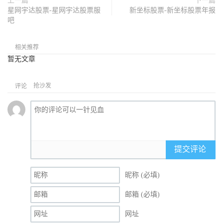
上一篇
下一篇
星网宇达股票-星网宇达股票服
新坐标股票-新坐标股票年报
吧
相关推荐
暂无文章
抢沙发
评论
提交评论
昵称 (必填)
邮箱 (必填)
网址