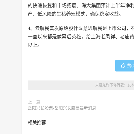
的快速恢复和市场拓展。海大集团预计上半年净利润增
产、低风险的生猪养殖模式，确保稳定收益。
4、云航民富发原始股什么意思航民是上市公司，在
一直以来都是做幕后英雄，给上海老凤祥、老庙黄
以上。
赞(
未经允许不得转载：
友
上一篇
岳阳兴长股票-岳阳兴长股票最新消息
相关推荐