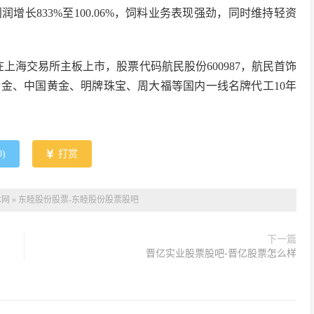
长833%至100.06%，饲料业务表现强劲，同时维持轻资
上海交易所主板上市，股票代码航民股份600987，航民首饰
金、中国黄金、明牌珠宝、周大福等国内一线名牌代工10年
0
)
打赏
本网
»
东睦股份股票-东睦股份股票股吧
下一篇
晋亿实业股票股吧-晋亿股票怎么样