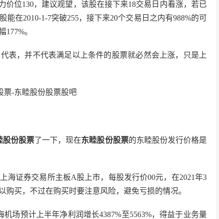
日阻力价位130，建议观望，该股在接下来18交易日内看涨，若已
010-1-7突破255，接下来20个交易日之内有988%的可
177%。
型代表，并不代表满足以上条件的股票就必然会上涨，只是上
睦股份股票
了一下，现在
东睦股份股票
的东睦股份发行价格是
日上海证券交易所主板A股上市，每股发行价00元，在2021年3
可以购买，不过在购买时要注意风险，避免亏损的情况。
场预计上半年净利润增长4387%至5563%，得益于业务量