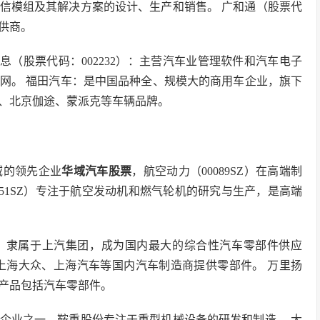
线通信模组及其解决方案的设计、生产和销售。 广和通（股票代
提供商。
息（股票代码：002232）：主营汽车业管理软件和汽车电子
网。 福田汽车：是中国品种全、规模大的商用车企业，旗下
、北京伽途、蒙派克等车辆品牌。
域的领先企业
华域汽车股票
，航空动力（00089SZ）在高端制
051SZ）专注于航空发动机和燃气轮机的研究与生产，是高端
龙头，隶属于上汽集团，成为国内最大的综合性汽车零部件供应
，为上海大众、上海汽车等国内汽车制造商提供零部件。 万里扬
要产品包括汽车零部件。
龙头企业之一，鞍重股份专注于重型机械设备的研发和制造。 大