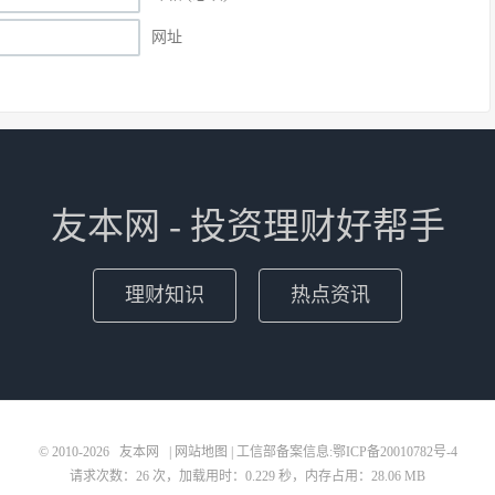
网址
友本网 - 投资理财好帮手
理财知识
热点资讯
© 2010-2026
友本网
|
网站地图
| 工信部备案信息:
鄂ICP备20010782号-4
请求次数：26 次，加载用时：0.229 秒，内存占用：28.06 MB