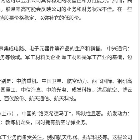
因为这可以显示公司具有稳定的收益性和分红能力。然而，高
择。股息率高可能会反映公司的业务和财务状况不佳。在一些
持股票价格稳定，以弥补它的低股价。
事集成电路、电子元器件等产品的生产和销售。 中兴通讯：
务等领域。军工材料类企业 军工材料是军工产业的基础，包
们分别是：中航重机、中国卫星、航空动力、西飞国际、钢研高
中国重工、中信海直、中航光电、成发科技、洪都航空、博云
、西仪股份、航天通信、航天科技。
上市），中国的“洛克希德马丁”，稀缺性显著。 航发动力：
空：教练机龙头，同时拥有航空导弹业务。
军工业务而备受关注，例如航天电器、振华科技等。这些公司