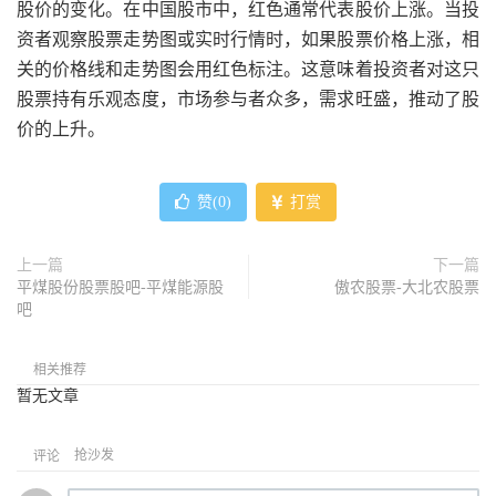
股价的变化。在中国股市中，红色通常代表股价上涨。当投
资者观察股票走势图或实时行情时，如果股票价格上涨，相
关的价格线和走势图会用红色标注。这意味着投资者对这只
股票持有乐观态度，市场参与者众多，需求旺盛，推动了股
价的上升。
赞(
0
)
打赏
上一篇
下一篇
平煤股份股票股吧-平煤能源股
傲农股票-大北农股票
吧
相关推荐
暂无文章
抢沙发
评论