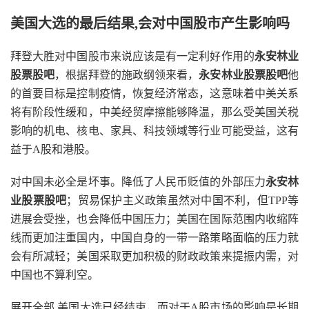
美国大选的最后结果,会对中国股市产生影响吗
拜登大胜对中国股市来说应该是有一定利好作用的
永安林业
股票股吧
，根据拜登的施政纲领来看，
永安林业股票股吧
他
的首要目标是控制疫情，恢复经济常态，这意味着中美关系
将有阶段性缓和，中美经贸摩擦能够降温，那么受美国关税
影响的机电、核电、家具、科技领域等行业可能受益，这有
益于A股和港股。
对中国未必全是坏事。降低了人民币贬值的外部压力
永安林
业股票股吧
；贸易保护主义政策虽然对中国不利，但TPP等
进展会受挫，也会降低中国压力；美国在国际范围内收缩阵
线而更加注重国内，中国自身的一带一路策略面临的压力就
会有所减轻；美国采取更加积极的财政政策来提振内需，对
中国也不算利空。
展开全部 美国大选已经结束，而对于A股市场的影响是长期