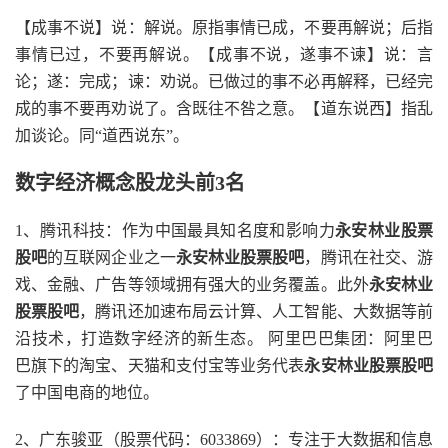
【成事不说】说：解说。原指事情已成，不要再解说；后指
事情已过，不要再解说。【成事不说，遂事不谏】说：言
论；遂：完成；谏：劝说。已做过的事不必再解释，已经完
成的事不要再劝说了。含既往不咎之意。【道东说西】指乱
加谈论。同“道西说东”。
数字经济概念股龙头前3名
1、腾讯科技：作为中国最具知名度和影响力
永安林业股票
股吧
的互联网企业之一
永安林业股票股吧
，腾讯在社交、游
戏、金融、广告等领域拥有强大的业务覆盖。此外
永安林业
股票股吧
，腾讯还加速布局云计算、人工智能、大数据等前
沿技术，打造数字经济的新生态。 阿里巴巴集团：阿里巴
巴旗下的淘宝、天猫和支付宝等业务代表
永安林业股票股吧
了中国电商的地位。
2、广东骏亚（股票代码：6033869）：专注于大数据和信息