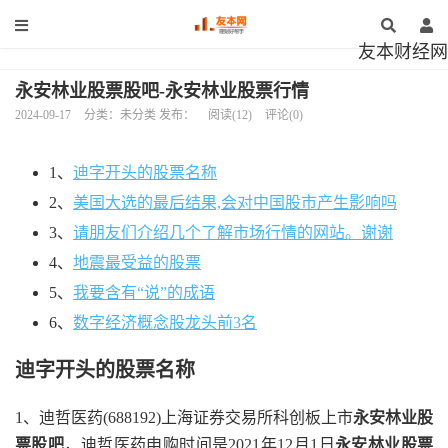
友本财经网
永安林业股票股吧-永安林业股票行情
2024-09-17
分类：未分类 发布：
阅读(12)
评论(0)
1、
迪字开头的股票名称
2、
美国大选的最后结果,会对中国股市产生影响吗
3、
请朋友们介绍几个了解市场行情的网站。谢谢
4、
地震最受益的股票
5、
我要含有“说”的成语
6、
数字经济概念股龙头前3名
迪字开头的股票名称
1、迪哲医药(688192)上海证券交易所科创板上市
永安林业股
票股吧
，迪哲医药申购时间是2021年12月1日
永安林业股票