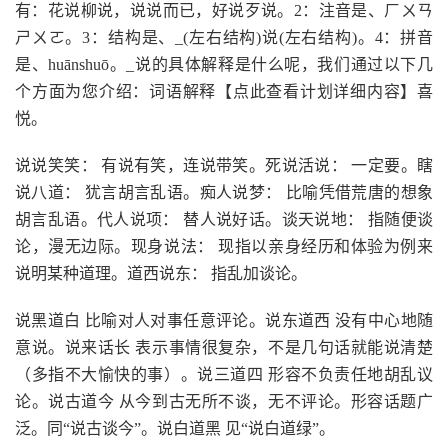
有：花说柳说，说说而已，好说歹说。2：注音是、ㄏㄨㄢ
ㄕㄨㄛ。3：结构是、_(左右结构)说(左右结构)。4：拼音
是、huānshuō。_说的具体解释是什么呢，我们通过以下几
个方面为您介绍：词语解释【点此查看计划详细内容】喜
悦。
说说笑笑： 有说有笑，连说带笑。死说活说： 一定要。瞎
说八道： 犹言胡言乱语。痴人说梦： 比喻凭借荒唐的想象
胡言乱语。代人说项： 替人说好话。谈天说地： 指随便谈
论，漫无边际。现身说法： 现指以亲身经历和体验为例来
说明某种道理。道西说东： 指乱加谈论。
说黑道白 比喻对人对事任意评论。说东道西 没有中心地随
意说。说来话长 表示事情很复杂，不是几句话就能说清楚
（多指不大愉快的事）。说三道四 形容不负责任地胡乱议
论。说古道今 从今到古无所不谈，无不评论。形容话题广
泛。同“说古谈今”。说白道黑 见“说白道绿”。