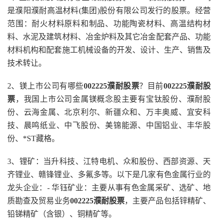
是濮阳濮耐高温材料(集团)股份有限公司发行的股票。经营
范围：耐火材料原料和制品、功能陶瓷材料、高温结构材
料、水泥及建筑材料、冶金炉料及其它冶金配套产品、功能
材料机构和配套施工机械设备的开发、设计、生产、销售及
技术转让。
2、镁上市公司有哪些
002225濮耐股票
？目前
002225濮耐股
票
，我国上市公司金属镁概念股主要有宝钛股份、濮耐股
份、云海金属、北京利尔、新疆众和、万丰奥威、宜安科
技、晨鸣纸业、中飞股份、美锦能源、中国铝业、丰华股
份、*ST藏格。
3、锂矿：当升科技、江特电机、众和股份、西部资源、天
齐锂业、赣锋锂业、多氟多等。以下是几家有色金属行业的
龙头企业：- 华钰矿业：主要从事有色金属采矿、选矿、地
质勘查及贸易业务
002225濮耐股票
，主要产品包括锌精矿、
铅锑精矿（含银）、铜精矿等。