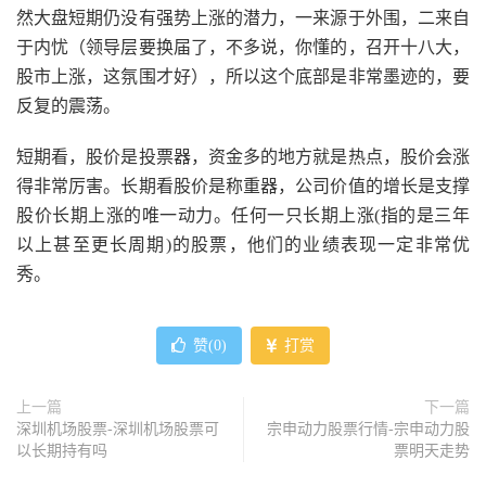
然大盘短期仍没有强势上涨的潜力，一来源于外围，二来自
于内忧（领导层要换届了，不多说，你懂的，召开十八大，
股市上涨，这氛围才好），所以这个底部是非常墨迹的，要
反复的震荡。
短期看，股价是投票器，资金多的地方就是热点，股价会涨
得非常厉害。长期看股价是称重器，公司价值的增长是支撑
股价长期上涨的唯一动力。任何一只长期上涨(指的是三年
以上甚至更长周期)的股票，他们的业绩表现一定非常优
秀。
赞(
0
)
打赏
上一篇
下一篇
深圳机场股票-深圳机场股票可
宗申动力股票行情-宗申动力股
以长期持有吗
票明天走势