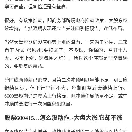
率可高些，但60倍还是有些高。
很好，有政策推动，即商务部跨境电商推动政策，大股东继
续增持，当然近期表现还应当关注四季报预告，逢低布局。
当然大盘短期仍没有强势上涨的潜力，一来源于外围，二来
自于内忧（领导层要换届了，不多说，你懂的，召开十八
大，股市上涨，这氛围才好），所以这个底部是非常墨迹
的，要反复的震荡。
分时线两顶部已形成，且第二次冲顶明显量能不足，明日应
继续回调，但下行空间不大，短期调整后会继续上行。
600085短期仍是震荡上行格局，但冲顶稍显能量不足，或在
冲顶前要进行一次调整积聚能量。
股票600415…怎么没动作,~大盘大涨,它却不涨
它不能保持高速增长，当快速增长型股票不能继续保持高速