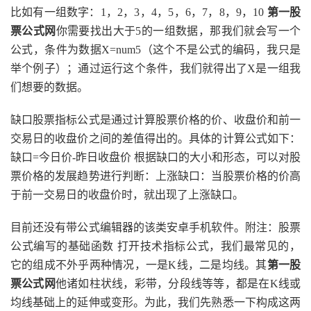
比如有一组数字：1，2，3，4，5，6，7，8，9，10
第一股
票公式网
你需要找出大于5的一组数据，那我们就会写一个
公式，条件为数据X=num5（这个不是公式的编码，我只是
举个例子）；通过运行这个条件，我们就得出了X是一组我
们想要的数据。
缺口股票指标公式是通过计算股票价格的价、收盘价和前一
交易日的收盘价之间的差值得出的。具体的计算公式如下：
缺口=今日价-昨日收盘价 根据缺口的大小和形态，可以对股
票价格的发展趋势进行判断：上涨缺口：当股票价格的价高
于前一交易日的收盘价时，就出现了上涨缺口。
目前还没有带公式编辑器的该类安卓手机软件。附注：股票
公式编写的基础函数 打开技术指标公式，我们最常见的，
它的组成不外乎两种情况，一是K线，二是均线。其
第一股
票公式网
他诸如柱状线，彩带，分段线等等，都是在K线或
均线基础上的延伸或变形。为此，我们先熟悉一下构成这两