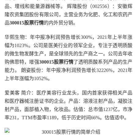
品、埋线和能量源器械等。 辉隆股份（002556）：安徽辉
隆农资集团股份有限公司，主营业务为化肥、化工和农药产
品
300015股票行情
的内外贸分销。
华熙生物：年中报净利润预告增长300%，2021年上半年涨
幅为1023%。公司是医美行业的领军企业，专注于透明质酸
的微生物发酵生产，是全球领先的生产商之一。公司去年收
购佛思特，增强
300015股票行情
了透明质酸系列产品的生产
能力。 朗姿股份：年中报净利润预告增长32226%，2021年
上半年涨幅为1052%。
爱美客 简介：医疗美容行业龙头，国内首家获得相关产品
和医疗器械注册证书的企业。产品：溶液注射产品，凝胶注
射产品，面部植入物，化妆品。估值：总市值1237亿，市净
率231，TTM市盈率1189，低于历史时间66%。估值适中。