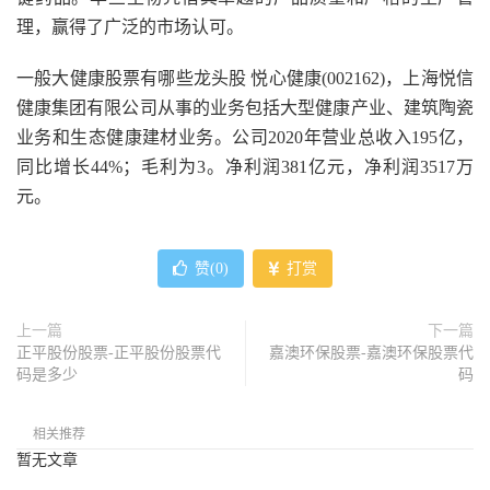
理，赢得了广泛的市场认可。
一般大健康股票有哪些龙头股 悦心健康(002162)，上海悦信
健康集团有限公司从事的业务包括大型健康产业、建筑陶瓷
业务和生态健康建材业务。公司2020年营业总收入195亿，
同比增长44%；毛利为3。净利润381亿元，净利润3517万
元。
赞(
0
)
打赏
上一篇
下一篇
正平股份股票-正平股份股票代
嘉澳环保股票-嘉澳环保股票代
码是多少
码
相关推荐
暂无文章