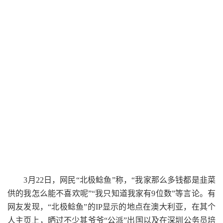
3月22日，网民“北极鲶鱼”称，“我家那么多钱都是韭菜
供的我怎么能不喜欢呢”“我只知道我家有9位数”等言论。有
网友发现，“北极鲶鱼”的IP显示的地点在澳大利亚，在其个
人主页上，晒过不少其爷爷“公派”出国以及在深圳公务员培