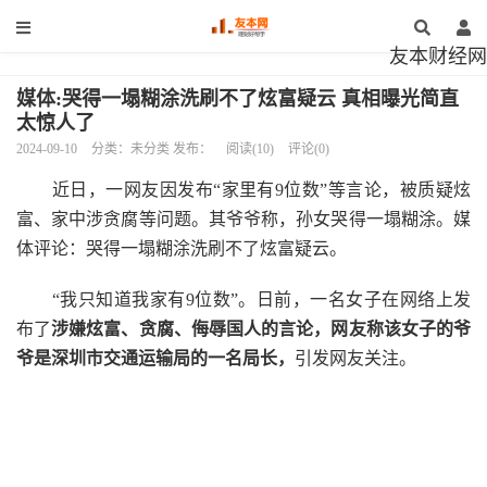
友本财经网
媒体:哭得一塌糊涂洗刷不了炫富疑云 真相曝光简直
太惊人了
2024-09-10
分类：未分类 发布：
阅读(10)
评论(0)
近日，一网友因发布“家里有9位数”等言论，被质疑炫
富、家中涉贪腐等问题。其爷爷称，孙女哭得一塌糊涂。媒
体评论：哭得一塌糊涂洗刷不了炫富疑云。
“我只知道我家有9位数”。日前，一名女子在网络上发
布了
涉嫌炫富、贪腐、侮辱国人的言论，
网友称该女子的爷
爷
是深圳市交通运输局的一名局长，
引发网友关注。