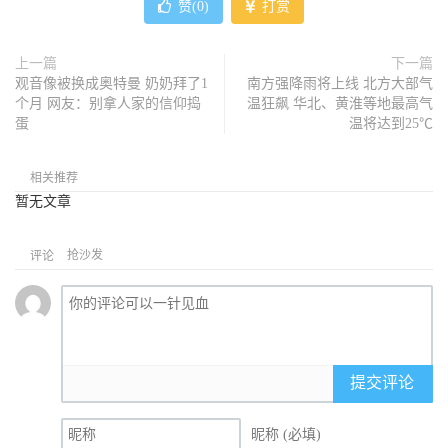
赞(
0
)
打赏
上一篇
下一篇
观音像被换成奥特曼 奶奶拜了1
南方强降雨将上线 北方大部气
个月 网友：别拿人家的信仰捣
温狂飙 华北、黄淮等地最高气
蛋
温将达到25℃
相关推荐
暂无文章
抢沙发
评论
提交评论
昵称 (必填)