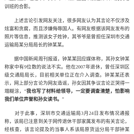
训班的合影。
上述言论引发网友关注，很多网友认为其言论不仅涉及
炫富和贪腐，而且涉嫌侮辱国人。有网友根据该网友发布的
照片等信息，推测该女子姓钟，其爷爷是曾担任深圳市交通
运输局某分局局长的钟某某。
据中国新闻周刊报道，钟某某回应媒体称，其孙女钟某
称家中有9位数的说法不实。他在2007年退休，曾任深圳区
级交通局局长，目前相关单位正在介入调查。钟某某还表
示，网上部分言论为网友造谣，孙女因其争议言论正哭得一
塌糊涂，“
我也写了材料给领导，一定要调查清楚，怕影响
我们单位声誉和孙女读书。
”
对于此事，深圳市交通运输局3月24日发布情况通报
称，该局已注意到关于网传退休干部家属发布的有关言论，
经核查，该言论提及的当事人系该局原货运分局干部钟某