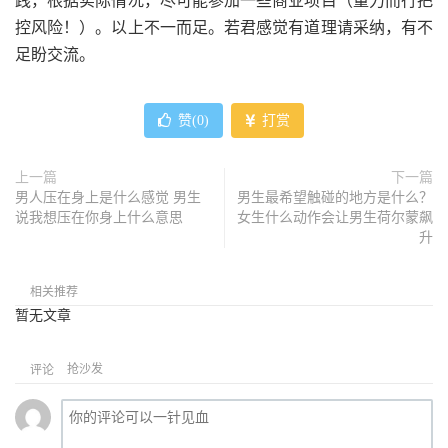
践，根据实际情况，尽可能参加一些商业项目（量力而行把
控风险！）。以上不一而足。若君感觉有道理请采纳，有不
足盼交流。
赞(
0
)
打赏
上一篇
下一篇
男人压在身上是什么感觉 男生
男生最希望触碰的地方是什么？
说我想压在你身上什么意思
女生什么动作会让男生荷尔蒙飙
升
相关推荐
暂无文章
抢沙发
评论