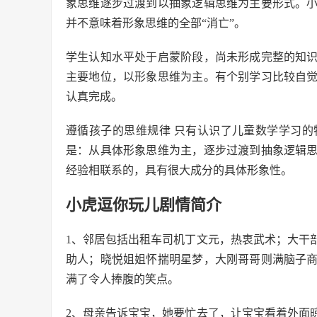
象思维逐步过渡到以抽象逻辑思维为主要形式。
并不意味着形象思维的全部“消亡”。
学生认知水平处于启蒙阶段，尚未形成完整的知
主要地位，以形象思维为主。有个别学习比较自
认真完成。
遵循孩子的思维规律 只有认识了儿童数学学习
是：从具体形象思维为主，逐步过渡到抽象逻辑
经验相联系的，具有很大成分的具体形象性。
小虎逗你玩儿剧情简介
1、邻居包括出租车司机丁文元，热衷武术；大干
助人；晓悦姐姐怀揣明星梦，大刚哥哥则满脑子
满了令人捧腹的笑点。
2、母亲告诉宝宝，她要忙去了，让宝宝看着外面