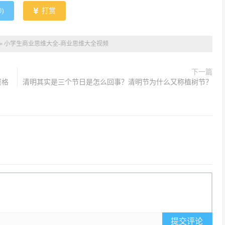
0
)
打赏
»
小学生商业思维大全-商业思维大全视频
下一篇
资格
清明其实是三个节日是怎么回事？清明节为什么又称植树节？
提交评论