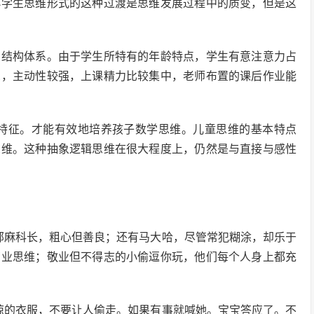
小学生思维形式的这种过渡是思维发展过程中的质变，但是这
识结构体系。由于学生所特有的年龄特点，学生有意注意力占
觉，主动性较强，上课精力比较集中，老师布置的课后作业能
的特征。才能有效地培养孩子数学思维。儿童思维的基本特点
思维。这种抽象逻辑思维在很大程度上，仍然是与直接与感性
部麻科长，粗心但善良；还有马大哈，尽管常犯糊涂，却乐于
商业思维；敬业但不得志的小偷逗你玩，他们每个人身上都充
晾的衣服，不要让人偷走。如果有事就喊她。宝宝答应了。不