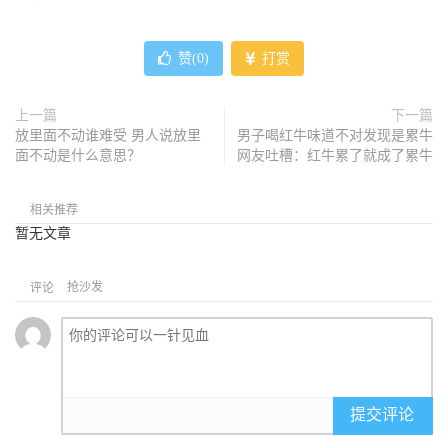
赞(
0
)
打赏
上一篇
下一篇
放里面不动谁难受 男人说放里
男子喝红牛味道不对发现是累牛
面不动是什么意思？
网友吐槽：红牛累了就成了累牛
相关推荐
暂无文章
抢沙发
评论
提交评论